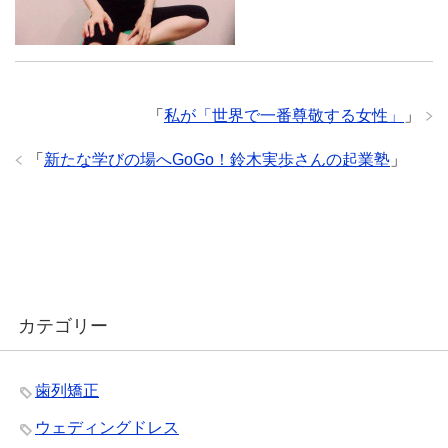
「
私が「世界で一番尊敬する女性」
」
「
新たな学びの場へGoGo！鈴木実歩さんの起業塾
」
カテゴリー
歯列矯正
ウェディングドレス