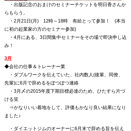
・出版記念のおまけのセミナーチケットを明日香さんか
らもらう。
・2月21日(月) 12時～18時 有給とって参加！ (本当
に初の起業家の方のセミナー参加)
・4月にある、3日間集中セミナーをその場で即決申し込
み！
3月
◆会社の仕事＆トレーナー業
・ダブルワークを伝えていた、社内数人(後輩、同僚、
先輩)に6月で辞めるをぽつぽつ連絡
・3月〆の2015年度下期目標必達のため、ひたすら片づ
ける笑
⇒かなりいい着地をして、評価もかなり良い結果になり
ました♪
・ダイエットジムのオーナーに6月末で辞める旨を伝え