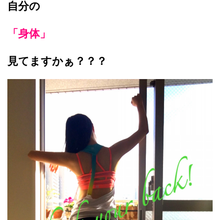
自分の
「身体」
見てますかぁ？？？