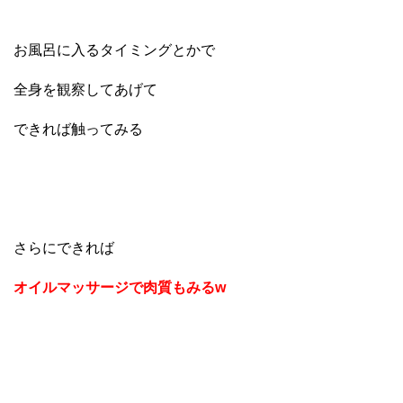
お風呂に入るタイミングとかで
全身を観察してあげて
できれば触ってみる
さらにできれば
オイルマッサージで肉質もみるw