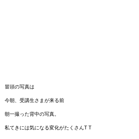
冒頭の写真は
今朝、受講生さまが来る前
朝一撮った背中の写真。
私てきには気になる変化がたくさんT T