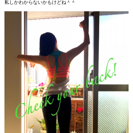
私しかわからないかもけどね＾＾