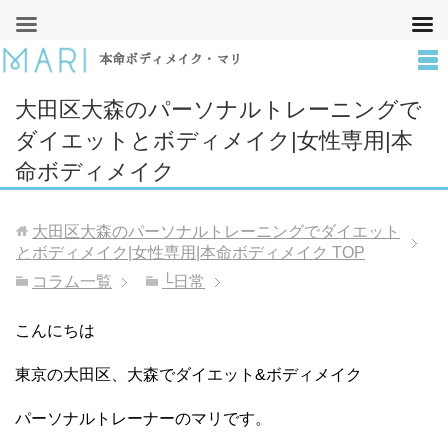
本命ボディメイク・マリ
大田区大森のパーソナルトレーニングで
ダイエットとボディメイク|女性専用|本
命ボディメイク
大田区大森のパーソナルトレーニングでダイエット
とボディメイク|女性専用|本命ボディメイク
TOP
コラム一覧
└日常
こんにちは
東京の大田区、大森でダイエット&ボディメイク
パーソナルトレーナーのマリです。