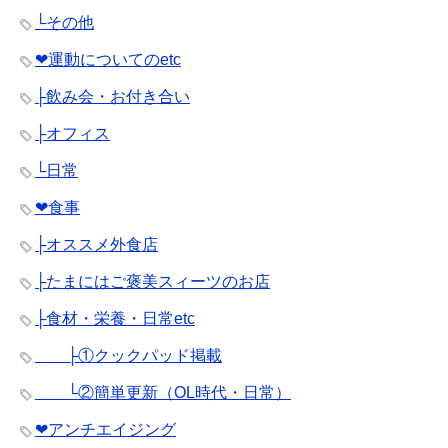
└その他
❤︎運動についてのetc
├飲み会・お付き合い
├オフィス
└日常
❤︎食事
├オススメ外食店
├たまにはご褒美スィーツのお店
├食材・栄養・日常etc
├①クックパッド掲載
└②簡単更新（OL時代・日常）
❤︎アンチエイジング