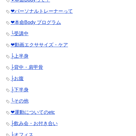
❤︎パーソナルトレーナーって
❤︎本命Body プログラム
└受講中
❤︎動画エクササイズ・ケア
├上半身
├背中・肩甲骨
├お腹
├下半身
└その他
❤︎運動についてのetc
├飲み会・お付き合い
├オフィス