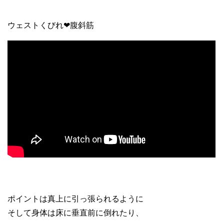
ウェストくびれ❤腹斜筋
ポイントは真上に引っ張られるように
そして身体は床に垂直前に倒れたり、