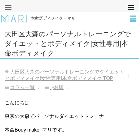
本命ボディメイク・マリ
大田区大森のパーソナルトレーニングで
ダイエットとボディメイク|女性専用|本
命ボディメイク
大田区大森のパーソナルトレーニングでダイエット
とボディメイク|女性専用|本命ボディメイク
TOP
コラム一覧
├お腹
こんにちは
東京の大森でパーソナルダイエットトレーナー
本命Body maker マリです。