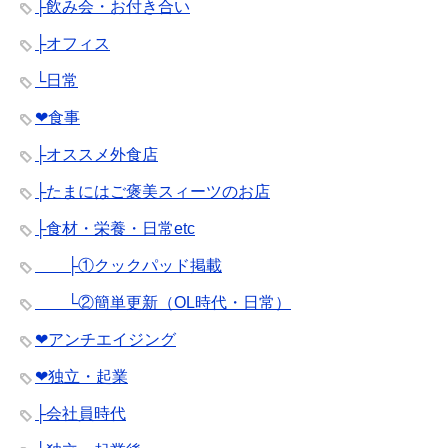
├飲み会・お付き合い
├オフィス
└日常
❤︎食事
├オススメ外食店
├たまにはご褒美スィーツのお店
├食材・栄養・日常etc
├①クックパッド掲載
└②簡単更新（OL時代・日常）
❤︎アンチエイジング
❤︎独立・起業
├会社員時代