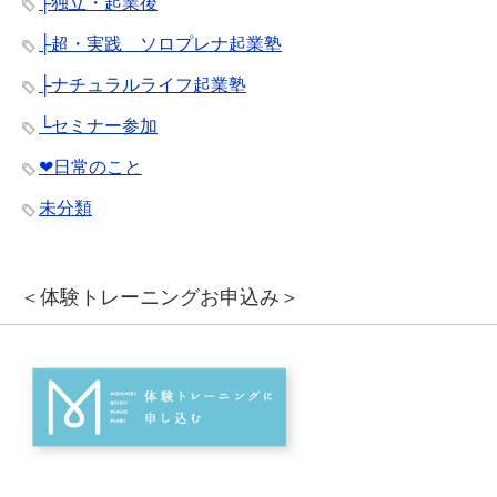
├独立・起業後
├超・実践 ソロプレナ起業塾
├ナチュラルライフ起業塾
└セミナー参加
❤︎日常のこと
未分類
＜体験トレーニングお申込み＞