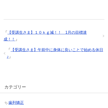
「
【受講生さま】１０ｋｇ減！！ 1月の目標達
成！！
」
「
【受講生さま】午前中に身体に良いことで始める休日
♪
」
カテゴリー
歯列矯正