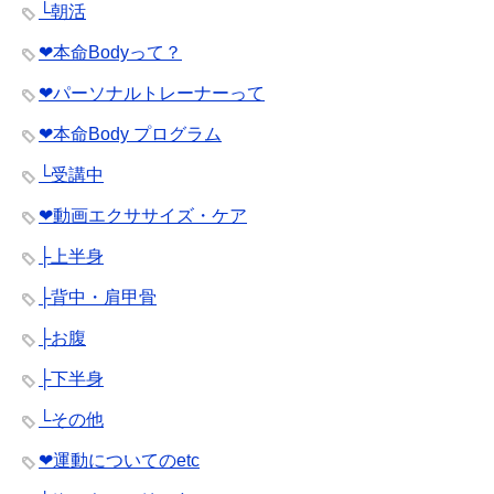
└朝活
❤︎本命Bodyって？
❤︎パーソナルトレーナーって
❤︎本命Body プログラム
└受講中
❤︎動画エクササイズ・ケア
├上半身
├背中・肩甲骨
├お腹
├下半身
└その他
❤︎運動についてのetc