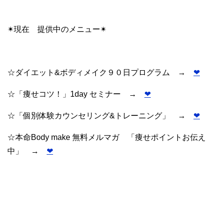
✴︎現在 提供中のメニュー✴︎
☆ダイエット&ボディメイク９０日プログラム →
❤︎
☆「痩せコツ！」1day セミナー →
❤︎
☆「個別体験カウンセリング&トレーニング」 →
❤︎
☆本命Body make 無料メルマガ 「痩せポイントお伝え
中」 →
❤︎