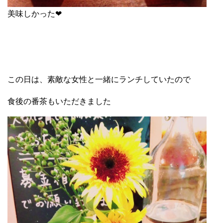
美味しかった❤︎
この日は、素敵な女性と一緒にランチしていたので
食後の番茶もいただきました