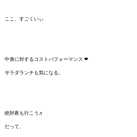
ここ、すごくいぃ
中身に対するコストパフォーマンス ❤︎
サラダランチも気になる。
絶対夜も行こう♬
だって、