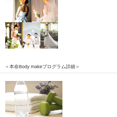
＜本命Body makeプログラム詳細＞