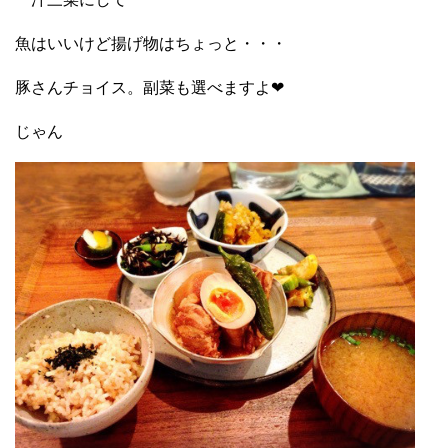
魚はいいけど揚げ物はちょっと・・・
豚さんチョイス。副菜も選べますよ❤︎
じゃん