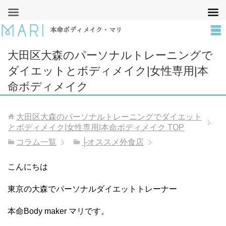
本命ボディメイク・マリ
大田区大森のパーソナルトレーニングで
ダイエットとボディメイク|女性専用|本
命ボディメイク
大田区大森のパーソナルトレーニングでダイエット
とボディメイク|女性専用|本命ボディメイク
TOP
コラム一覧
├オススメ外食店
こんにちは
東京の大森でパーソナルダイエットトレーナー
本命Body maker マリです。