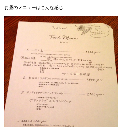
お昼のメニューはこんな感じ