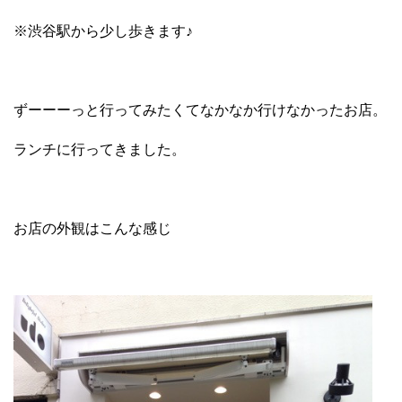
※渋谷駅から少し歩きます♪
ずーーーっと行ってみたくてなかなか行けなかったお店。
ランチに行ってきました。
お店の外観はこんな感じ