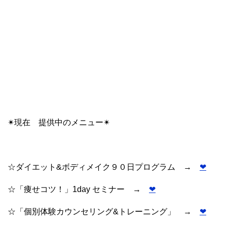
✴︎現在 提供中のメニュー✴︎
☆ダイエット&ボディメイク９０日プログラム →
❤︎
☆「痩せコツ！」1day セミナー →
❤︎
☆「個別体験カウンセリング&トレーニング」 →
❤︎