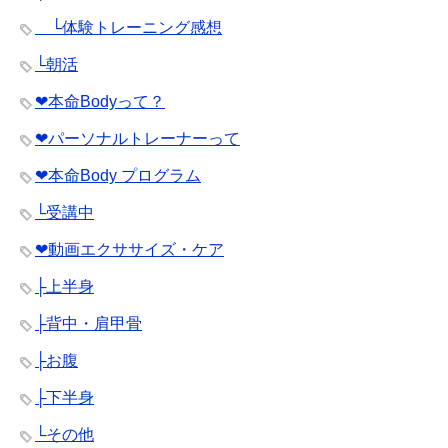
└体験トレーニング感想
└朝活
❤︎本命Bodyって？
❤︎パーソナルトレーナーって
❤︎本命Body プログラム
└受講中
❤︎動画エクササイズ・ケア
├上半身
├背中・肩甲骨
├お腹
├下半身
└その他