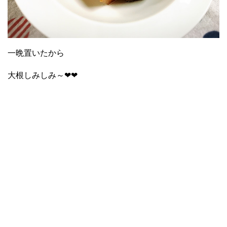
一晩置いたから
大根しみしみ～❤❤