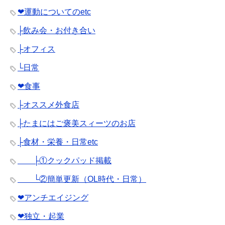
❤︎運動についてのetc
├飲み会・お付き合い
├オフィス
└日常
❤︎食事
├オススメ外食店
├たまにはご褒美スィーツのお店
├食材・栄養・日常etc
├①クックパッド掲載
└②簡単更新（OL時代・日常）
❤︎アンチエイジング
❤︎独立・起業