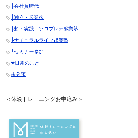
├会社員時代
├独立・起業後
├超・実践 ソロプレナ起業塾
├ナチュラルライフ起業塾
└セミナー参加
❤︎日常のこと
未分類
＜体験トレーニングお申込み＞