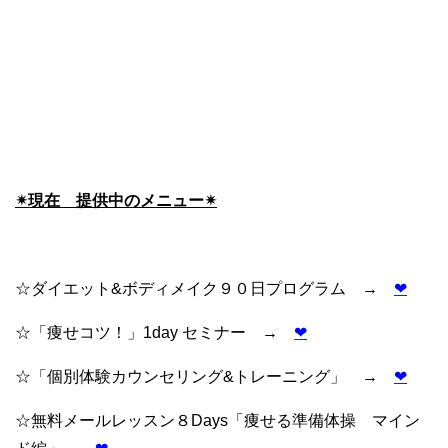
✴︎現在 提供中のメニュー✴︎
☆ダイエット&ボディメイク９０日プログラム →
❤︎
☆「痩せコツ！」1day セミナー →
❤︎
☆「個別体験カウンセリング&トレーニング」 →
❤︎
☆無料メールレッスン８Days「痩せる準備体操 マイン