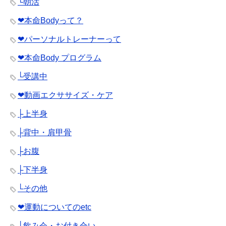
└朝活
❤︎本命Bodyって？
❤︎パーソナルトレーナーって
❤︎本命Body プログラム
└受講中
❤︎動画エクササイズ・ケア
├上半身
├背中・肩甲骨
├お腹
├下半身
└その他
❤︎運動についてのetc
├飲み会・お付き合い