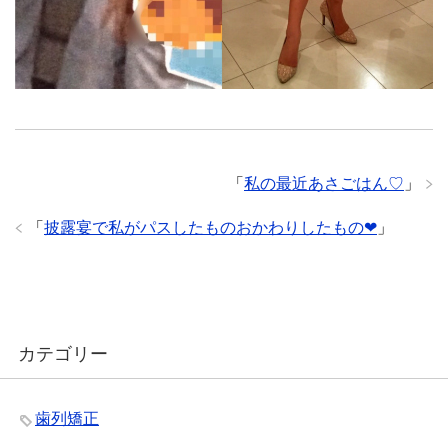
「
私の最近あさごはん♡
」
「
披露宴で私がパスしたものおかわりしたもの❤︎
」
カテゴリー
歯列矯正