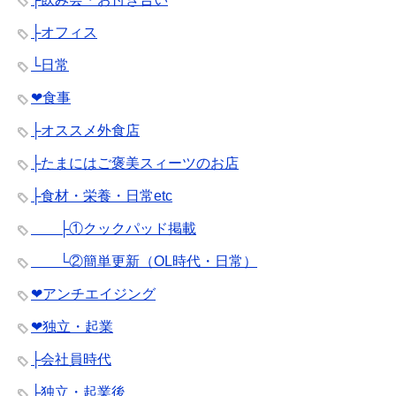
├オフィス
└日常
❤︎食事
├オススメ外食店
├たまにはご褒美スィーツのお店
├食材・栄養・日常etc
├①クックパッド掲載
└②簡単更新（OL時代・日常）
❤︎アンチエイジング
❤︎独立・起業
├会社員時代
├独立・起業後