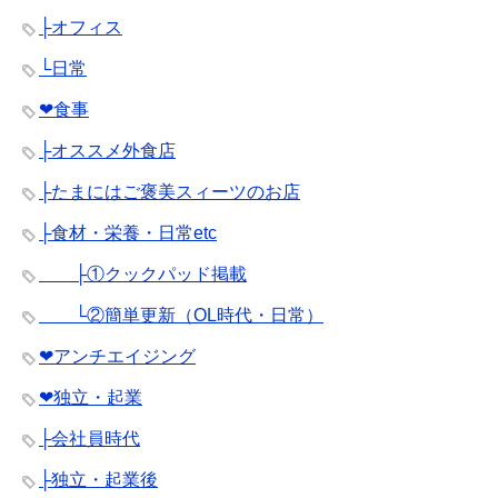
├オフィス
└日常
❤︎食事
├オススメ外食店
├たまにはご褒美スィーツのお店
├食材・栄養・日常etc
├①クックパッド掲載
└②簡単更新（OL時代・日常）
❤︎アンチエイジング
❤︎独立・起業
├会社員時代
├独立・起業後