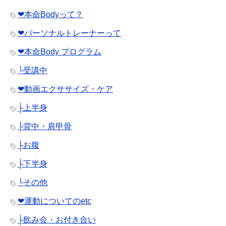
❤︎本命Bodyって？
❤︎パーソナルトレーナーって
❤︎本命Body プログラム
└受講中
❤︎動画エクササイズ・ケア
├上半身
├背中・肩甲骨
├お腹
├下半身
└その他
❤︎運動についてのetc
├飲み会・お付き合い