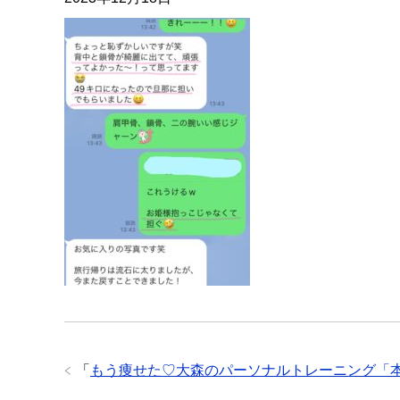
「
もう痩せた♡大森のパーソナルトレーニング「本命B