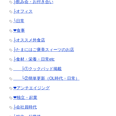
├飲み会・お付き合い
├オフィス
└日常
❤︎食事
├オススメ外食店
├たまにはご褒美スィーツのお店
├食材・栄養・日常etc
├①クックパッド掲載
└②簡単更新（OL時代・日常）
❤︎アンチエイジング
❤︎独立・起業
├会社員時代