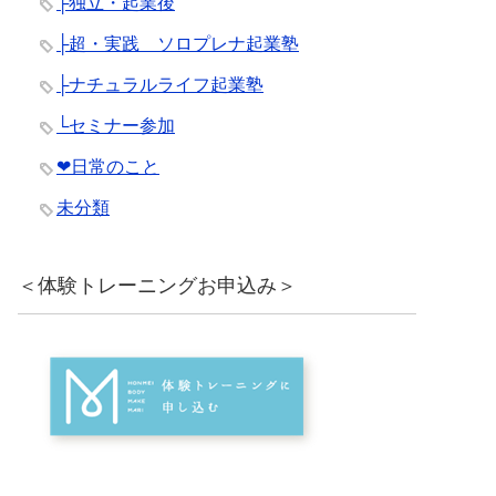
├独立・起業後
├超・実践 ソロプレナ起業塾
├ナチュラルライフ起業塾
└セミナー参加
❤︎日常のこと
未分類
＜体験トレーニングお申込み＞