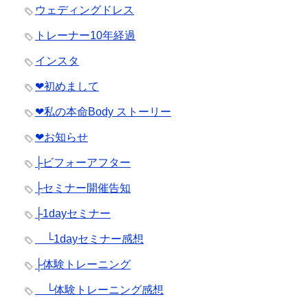
ウェディングドレス
トレーナー10年経過
インスタ
❤︎初めまして
❤︎私の本命Body ストーリー
❤︎お知らせ
├ビフォーアフター
├セミナー開催告知
├1dayセミナー
└1dayセミナー感想
├体験トレーニング
└体験トレーニング感想