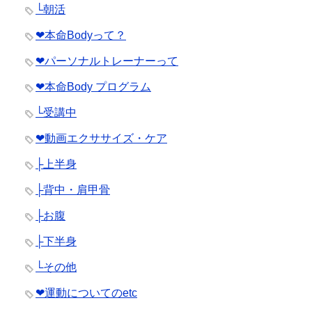
└朝活
❤︎本命Bodyって？
❤︎パーソナルトレーナーって
❤︎本命Body プログラム
└受講中
❤︎動画エクササイズ・ケア
├上半身
├背中・肩甲骨
├お腹
├下半身
└その他
❤︎運動についてのetc