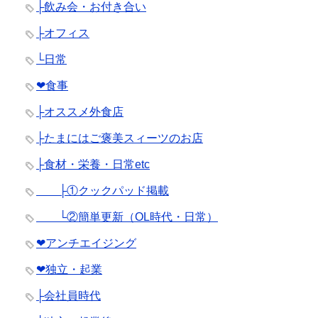
├飲み会・お付き合い
├オフィス
└日常
❤︎食事
├オススメ外食店
├たまにはご褒美スィーツのお店
├食材・栄養・日常etc
├①クックパッド掲載
└②簡単更新（OL時代・日常）
❤︎アンチエイジング
❤︎独立・起業
├会社員時代