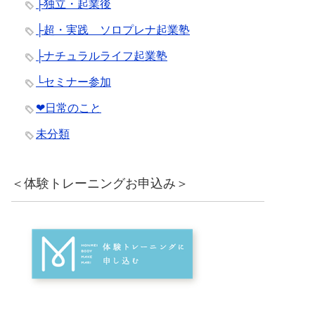
├独立・起業後
├超・実践 ソロプレナ起業塾
├ナチュラルライフ起業塾
└セミナー参加
❤︎日常のこと
未分類
＜体験トレーニングお申込み＞