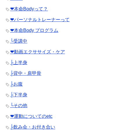
❤︎本命Bodyって？
❤︎パーソナルトレーナーって
❤︎本命Body プログラム
└受講中
❤︎動画エクササイズ・ケア
├上半身
├背中・肩甲骨
├お腹
├下半身
└その他
❤︎運動についてのetc
├飲み会・お付き合い