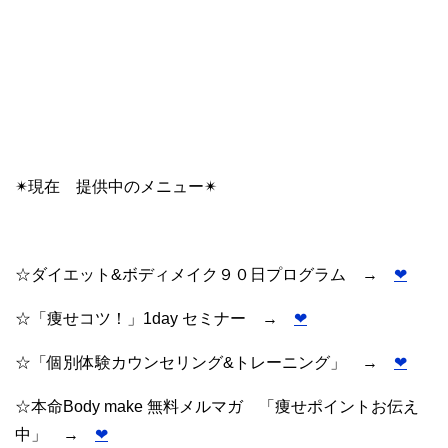
✴︎現在 提供中のメニュー✴︎
☆ダイエット&ボディメイク９０日プログラム →
❤︎
☆「痩せコツ！」1day セミナー →
❤︎
☆「個別体験カウンセリング&トレーニング」 →
❤︎
☆本命Body make 無料メルマガ 「痩せポイントお伝え
中」 →
❤︎