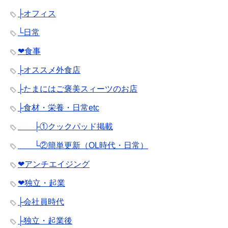
├オフィス
└日常
❤︎食事
├オススメ外食店
├たまにはご褒美スィーツのお店
├食材・栄養・日常etc
├①クックパッド掲載
└②簡単更新（OL時代・日常）
❤︎アンチエイジング
❤︎独立・起業
├会社員時代
├独立・起業後