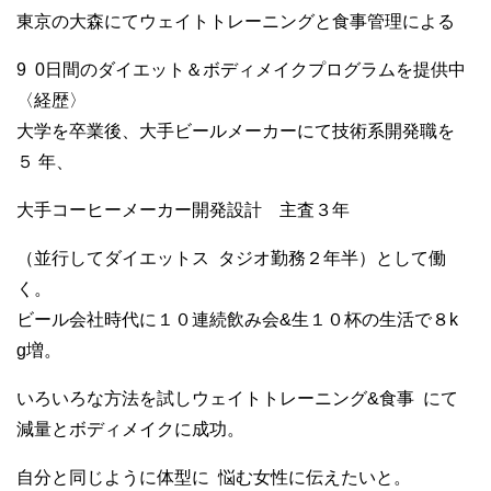
東京の大森にてウェイトトレーニングと食事管理による
9
0日間のダイエット＆ボディメイクプログラムを提供中
〈経歴〉
大学を卒業後、大手ビールメーカーにて技術系開発職を
５ 年、
大手コーヒーメーカー開発設計 主査３年
（並行してダイエットス
タジオ勤務２年半）として働
く。
ビール会社時代に１０連続飲み会&生１０杯の生活で８k
g増。
いろいろな方法を試しウェイトトレーニング&食事
にて
減量とボディメイクに成功。
自分と同じように体型に
悩む女性に伝えたいと。