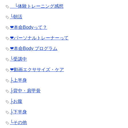
└体験トレーニング感想
└朝活
❤︎本命Bodyって？
❤︎パーソナルトレーナーって
❤︎本命Body プログラム
└受講中
❤︎動画エクササイズ・ケア
├上半身
├背中・肩甲骨
├お腹
├下半身
└その他