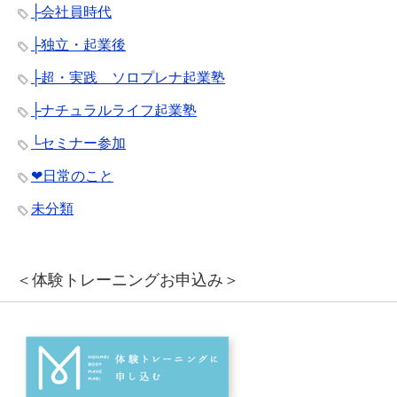
├会社員時代
├独立・起業後
├超・実践 ソロプレナ起業塾
├ナチュラルライフ起業塾
└セミナー参加
❤︎日常のこと
未分類
＜体験トレーニングお申込み＞