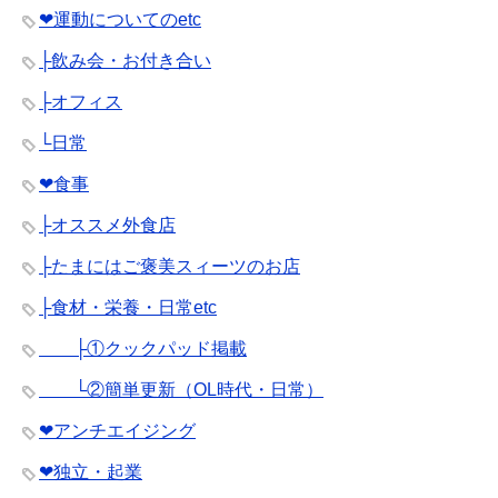
❤︎運動についてのetc
├飲み会・お付き合い
├オフィス
└日常
❤︎食事
├オススメ外食店
├たまにはご褒美スィーツのお店
├食材・栄養・日常etc
├①クックパッド掲載
└②簡単更新（OL時代・日常）
❤︎アンチエイジング
❤︎独立・起業