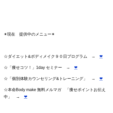
✴︎現在 提供中のメニュー✴︎
☆ダイエット&ボディメイク９０日プログラム →
❤︎
☆「痩せコツ！」1day セミナー →
❤︎
☆「個別体験カウンセリング&トレーニング」 →
❤︎
☆本命Body make 無料メルマガ 「痩せポイントお伝え
中」 →
❤︎