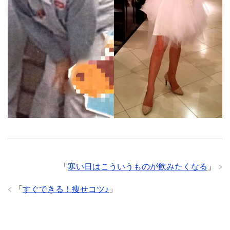
「
寒い日はこういうものが飲みたくなる
」
「
すぐできる！痩せコツ♪
」