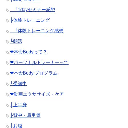
└1dayセミナー感想
├体験トレーニング
└体験トレーニング感想
└朝活
❤︎本命Bodyって？
❤︎パーソナルトレーナーって
❤︎本命Body プログラム
└受講中
❤︎動画エクササイズ・ケア
├上半身
├背中・肩甲骨
├お腹