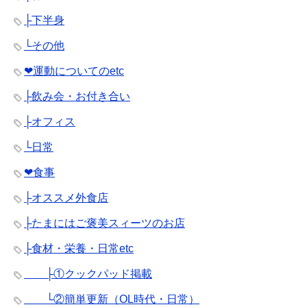
├下半身
└その他
❤︎運動についてのetc
├飲み会・お付き合い
├オフィス
└日常
❤︎食事
├オススメ外食店
├たまにはご褒美スィーツのお店
├食材・栄養・日常etc
├①クックパッド掲載
└②簡単更新（OL時代・日常）