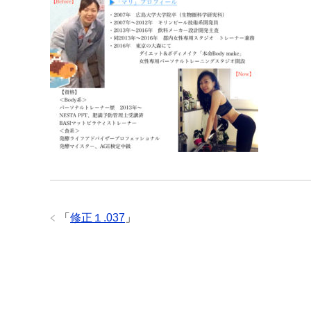
「
修正１.037
」