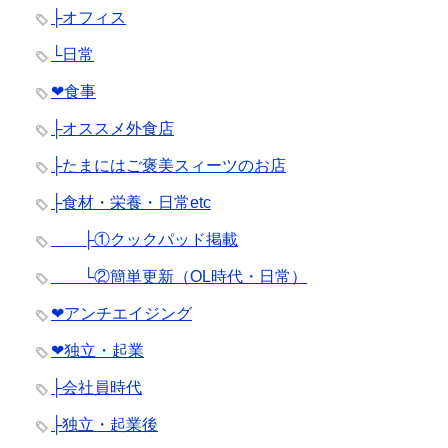
├オフィス
└日常
❤︎食事
├オススメ外食店
├たまにはご褒美スィーツのお店
├食材・栄養・日常etc
├①クックパッド掲載
└②簡単更新（OL時代・日常）
❤︎アンチエイジング
❤︎独立・起業
├会社員時代
├独立・起業後