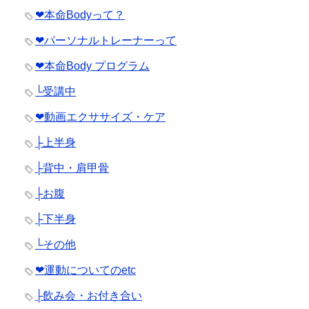
❤︎本命Bodyって？
❤︎パーソナルトレーナーって
❤︎本命Body プログラム
└受講中
❤︎動画エクササイズ・ケア
├上半身
├背中・肩甲骨
├お腹
├下半身
└その他
❤︎運動についてのetc
├飲み会・お付き合い