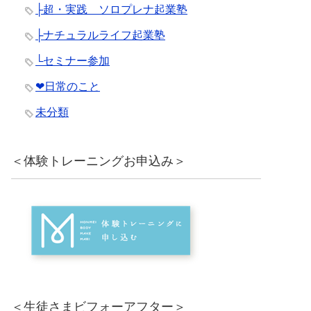
├超・実践 ソロプレナ起業塾
├ナチュラルライフ起業塾
└セミナー参加
❤︎日常のこと
未分類
＜体験トレーニングお申込み＞
＜生徒さまビフォーアフター＞