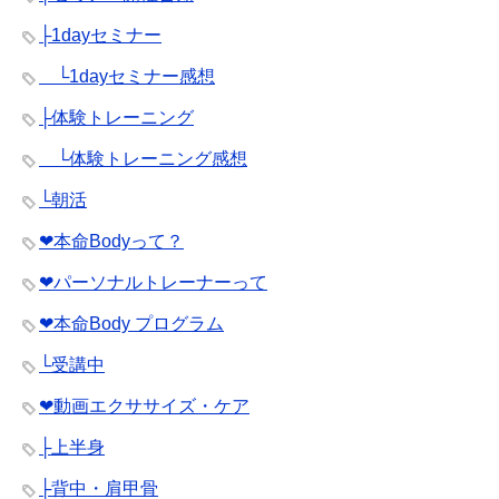
├1dayセミナー
└1dayセミナー感想
├体験トレーニング
└体験トレーニング感想
└朝活
❤︎本命Bodyって？
❤︎パーソナルトレーナーって
❤︎本命Body プログラム
└受講中
❤︎動画エクササイズ・ケア
├上半身
├背中・肩甲骨