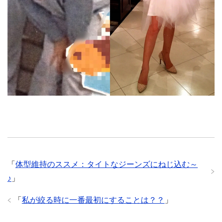
「
体型維持のススメ：タイトなジーンズにねじ込む～
♪
」
「
私が絞る時に一番最初にすることは？？
」