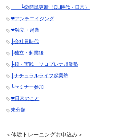
└②簡単更新（OL時代・日常）
❤︎アンチエイジング
❤︎独立・起業
├会社員時代
├独立・起業後
├超・実践 ソロプレナ起業塾
├ナチュラルライフ起業塾
└セミナー参加
❤︎日常のこと
未分類
＜体験トレーニングお申込み＞