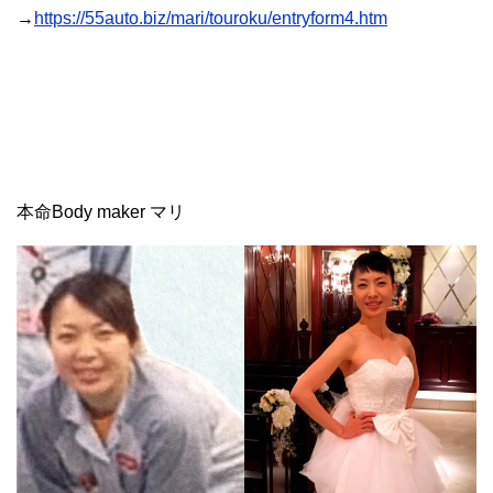
→
https://55auto.biz/mari/touroku/entryform4.htm
本命Body maker マリ