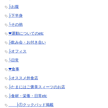
├お腹
├下半身
└その他
❤︎運動についてのetc
├飲み会・お付き合い
├オフィス
└日常
❤︎食事
├オススメ外食店
├たまにはご褒美スィーツのお店
├食材・栄養・日常etc
├①クックパッド掲載