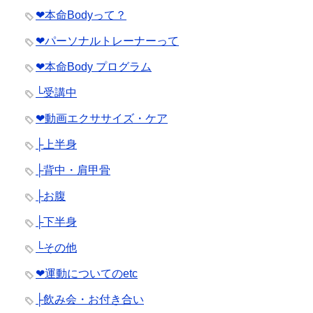
❤︎本命Bodyって？
❤︎パーソナルトレーナーって
❤︎本命Body プログラム
└受講中
❤︎動画エクササイズ・ケア
├上半身
├背中・肩甲骨
├お腹
├下半身
└その他
❤︎運動についてのetc
├飲み会・お付き合い