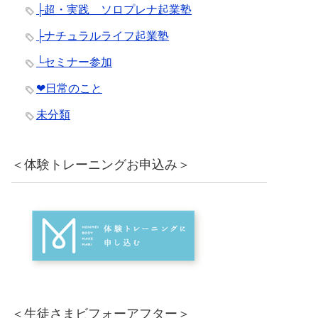
├超・実践 ソロプレナ起業塾
├ナチュラルライフ起業塾
└セミナー参加
❤︎日常のこと
未分類
＜体験トレーニングお申込み＞
＜生徒さまビフォーアフター＞