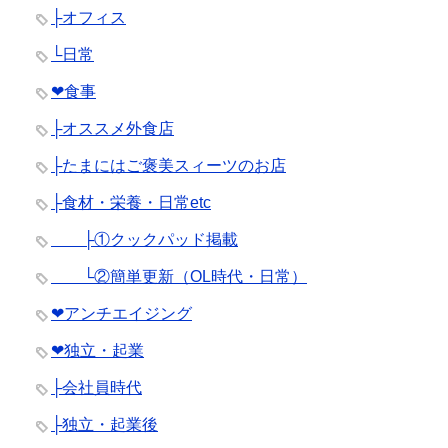
├オフィス
└日常
❤︎食事
├オススメ外食店
├たまにはご褒美スィーツのお店
├食材・栄養・日常etc
├①クックパッド掲載
└②簡単更新（OL時代・日常）
❤︎アンチエイジング
❤︎独立・起業
├会社員時代
├独立・起業後