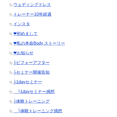
ウェディングドレス
トレーナー10年経過
インスタ
❤︎初めまして
❤︎私の本命Body ストーリー
❤︎お知らせ
├ビフォーアフター
├セミナー開催告知
├1dayセミナー
└1dayセミナー感想
├体験トレーニング
└体験トレーニング感想