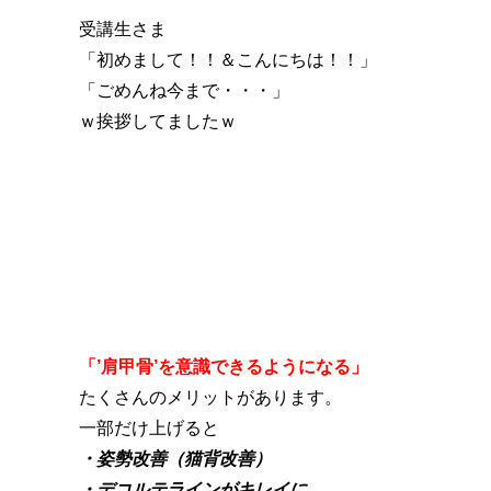
受講生さま
「初めまして！！＆こんにちは！！」
「ごめんね今まで・・・」
ｗ挨拶してましたｗ
「’肩甲骨’を意識できるようになる」
たくさんのメリットがあります。
一部だけ上げると
・姿勢改善（猫背改善）
・デコルテラインがキレイに