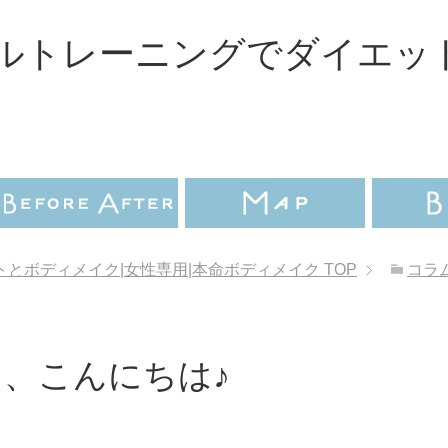
ルトレーニングでダイエッ
とボディメイク|女性専用|本命ボディメイク
TOP
コラ
、こんにちは♪