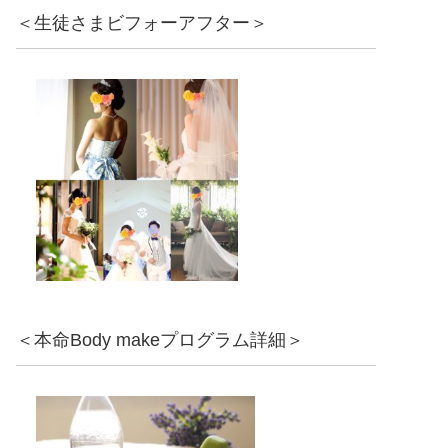
＜生徒さまビフォーアフター＞
＜本命Body makeプログラム詳細＞