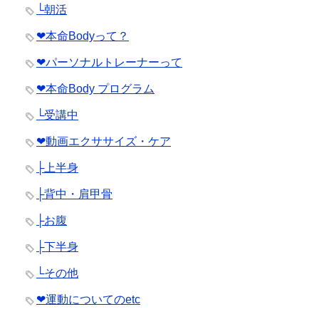
└朝活
❤︎本命Bodyって？
❤︎パーソナルトレーナーって
❤︎本命Body プログラム
└受講中
❤︎動画エクササイズ・ケア
├上半身
├背中・肩甲骨
├お腹
├下半身
└その他
❤︎運動についてのetc