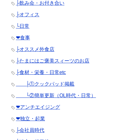
├飲み会・お付き合い
├オフィス
└日常
❤︎食事
├オススメ外食店
├たまにはご褒美スィーツのお店
├食材・栄養・日常etc
├①クックパッド掲載
└②簡単更新（OL時代・日常）
❤︎アンチエイジング
❤︎独立・起業
├会社員時代