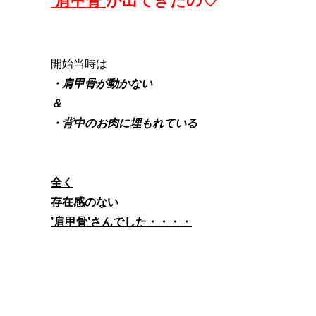
’肩甲骨’
が出てきたの♡
開始当時は
・肩甲骨が動かない
＆
・背中のお肉に埋もれている
全く
存在感のない
’肩甲骨’さんでした・・・・