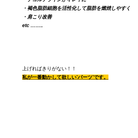
・褐色脂肪細胞を活性化して脂肪を燃焼しやすく
・肩こり改善
etc ……..
上げればきりがない！！
私が一番動かして欲しい’パーツ’です。