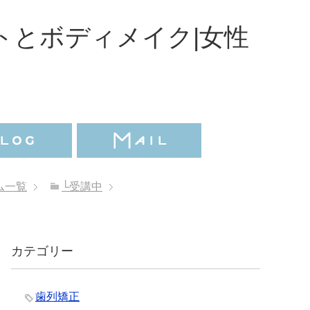
トとボディメイク|女性
ム一覧
└受講中
カテゴリー
歯列矯正