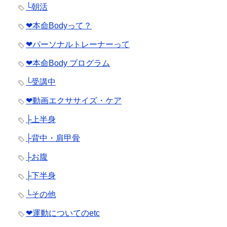
└朝活
❤︎本命Bodyって？
❤︎パーソナルトレーナーって
❤︎本命Body プログラム
└受講中
❤︎動画エクササイズ・ケア
├上半身
├背中・肩甲骨
├お腹
├下半身
└その他
❤︎運動についてのetc