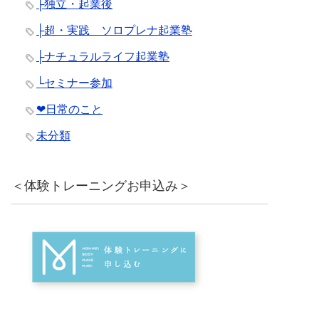
├独立・起業後
├超・実践 ソロプレナ起業塾
├ナチュラルライフ起業塾
└セミナー参加
❤︎日常のこと
未分類
＜体験トレーニングお申込み＞