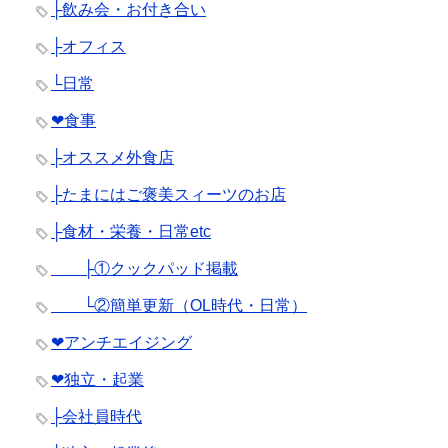
├飲み会・お付き合い
├オフィス
└日常
❤︎食事
├オススメ外食店
├たまにはご褒美スィーツのお店
├食材・栄養・日常etc
├①クックパッド掲載
└②簡単更新（OL時代・日常）
❤︎アンチエイジング
❤︎独立・起業
├会社員時代