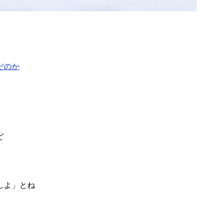
だのか
ど
しよ」とね