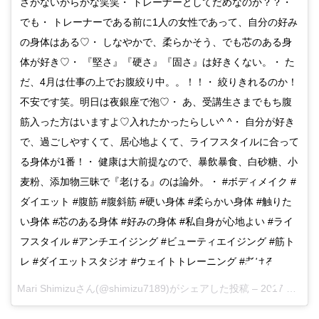
さがないからかな笑笑・ トレーナーとしてだめなのか？？・
でも・ トレーナーである前に1人の女性であって、自分の好み
の身体はある♡・ しなやかで、柔らかそう、でも芯のある身
体が好き♡・ 『堅さ』『硬さ』『固さ』は好きくない。・ た
だ、4月は仕事の上でお腹絞り中。。！！・ 絞りきれるのか！
不安です笑。明日は夜銀座で泡♡・ あ、受講生さまでもち腹
筋入った方はいますよ♡入れたかったらしい^ ^・ 自分が好き
で、過ごしやすくて、居心地よくて、ライフスタイルに合って
る身体が1番！・ 健康は大前提なので、暴飲暴食、白砂糖、小
麦粉、添加物三昧で『老ける』のは論外。・ #ボディメイク #
ダイエット #腹筋 #腹斜筋 #硬い身体 #柔らかい身体 #触りた
い身体 #芯のある身体 #好みの身体 #私自身が心地よい #ライ
フスタイル #アンチエイジング #ビューティエイジング #筋ト
レ #ダイエットスタジオ #ウェイトトレーニング #老ける
Mari Shimizuさん(@shimizu7189)がシェアした投稿 –
2017 Apr 2 6:36pm PDT