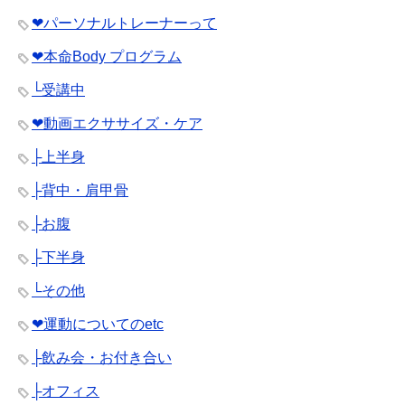
❤︎パーソナルトレーナーって
❤︎本命Body プログラム
└受講中
❤︎動画エクササイズ・ケア
├上半身
├背中・肩甲骨
├お腹
├下半身
└その他
❤︎運動についてのetc
├飲み会・お付き合い
├オフィス