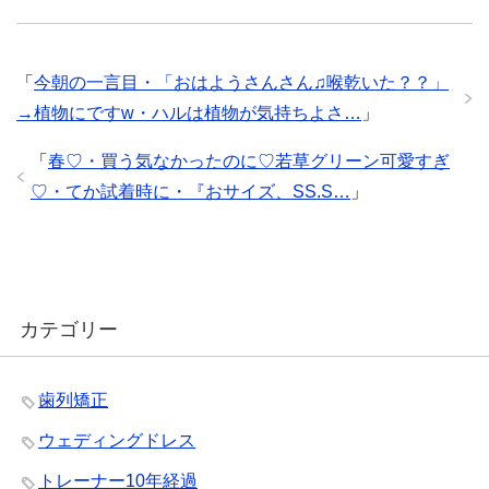
「
今朝の一言目・「おはようさんさん♫喉乾いた？？」
→植物にですw・ハルは植物が気持ちよさ…
」
「
春♡・買う気なかったのに♡若草グリーン可愛すぎ
♡・てか試着時に・『おサイズ、SS.S…
」
カテゴリー
歯列矯正
ウェディングドレス
トレーナー10年経過