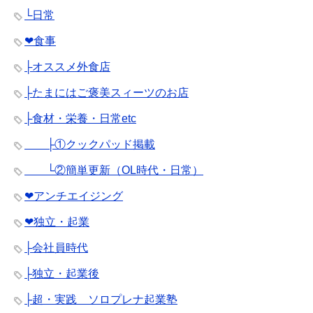
└日常
❤︎食事
├オススメ外食店
├たまにはご褒美スィーツのお店
├食材・栄養・日常etc
├①クックパッド掲載
└②簡単更新（OL時代・日常）
❤︎アンチエイジング
❤︎独立・起業
├会社員時代
├独立・起業後
├超・実践 ソロプレナ起業塾