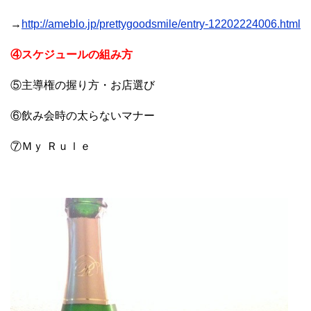
→
http://ameblo.jp/prettygoodsmile/entry-12202224006.html
④スケジュールの組み方
⑤主導権の握り方・お店選び
⑥飲み会時の太らないマナー
⑦Ｍｙ Ｒｕｌｅ