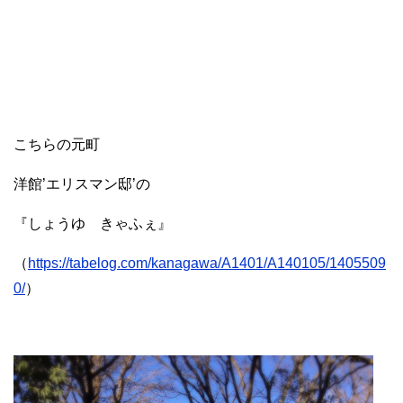
こちらの元町
洋館’エリスマン邸’の
『しょうゆ きゃふぇ』
（
https://tabelog.com/kanagawa/A1401/A140105/1405509
0/
）