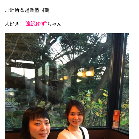
ご近所＆起業塾同期
大好き
’
逢沢ゆず’
ちゃん