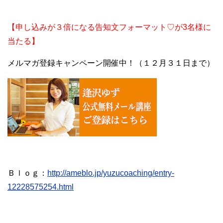
【申し込みが３倍になる告知文フォーマット♡が3名様に
当たる】
メルマガ登録キャンペーン開催中！（１２月３１日まで）
Ｂｌｏｇ：
http://ameblo.jp/yuzucoaching/entry-
12228575254.html