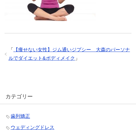
「
【痩せない女性】ジム通いジプシー 大森のパーソナ
ルでダイエット&ボディメイク
」
カテゴリー
歯列矯正
ウェディングドレス