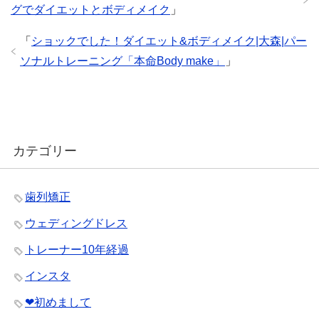
グでダイエットとボディメイク
」
「
ショックでした！ダイエット&ボディメイク|大森|パー
ソナルトレーニング「本命Body make」
」
カテゴリー
歯列矯正
ウェディングドレス
トレーナー10年経過
インスタ
❤︎初めまして