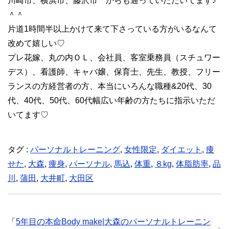
川崎市、横浜市、藤沢市 からも通っていただいてます♪
＾＾
片道1時間半以上かけて来て下さっている方がいるなんて
改めて嬉しい♡
プレ花嫁、丸の内ＯＬ、会社員、客室乗務員（スチュワー
デス）、看護師、キャバ嬢、保育士、先生、教授、フリー
ランスの方経営者の方、本当にいろんな職種&20代、30
代、40代、50代、60代幅広い年齢の方たちに指示いただ
いてます♡
タグ :
パーソナルトレーニング
,
女性限定
,
ダイエット
,
痩
せた
,
大森
,
痩身
,
パーソナル
,
馬込
,
体重
,
８kg
,
体脂肪率
,
品
川
,
蒲田
,
大井町
,
大田区
「
5年目の本命Body make|大森のパーソナルトレーニン