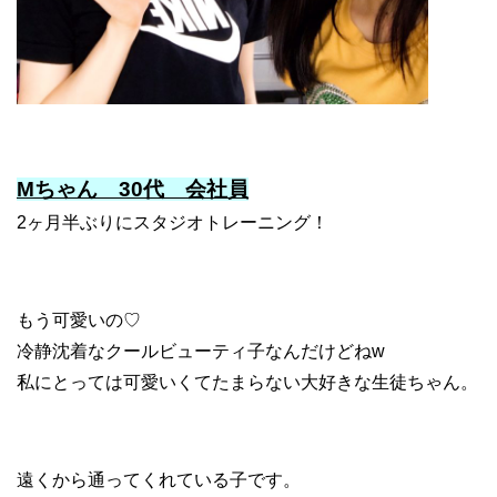
Mちゃん 30代 会社員
2ヶ月半ぶりにスタジオトレーニング！
もう可愛いの♡
冷静沈着なクールビューティ子なんだけどねw
私にとっては可愛いくてたまらない大好きな生徒ちゃん。
遠くから通ってくれている子です。