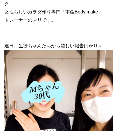
ク
女性らしいカラダ作り専門「本命Body make」
トレーナーのマリです。
連日、生徒ちゃんたちから嬉しい報告ばかり♫