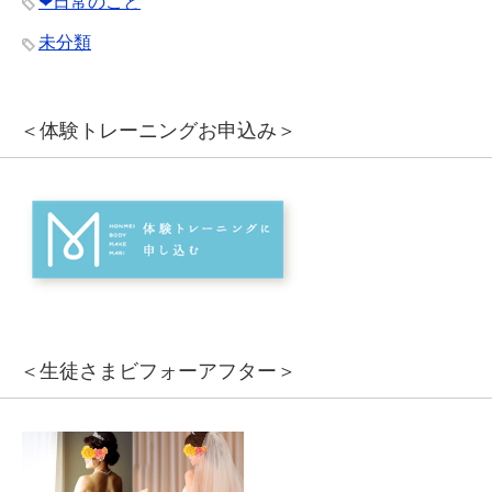
❤︎日常のこと
未分類
＜体験トレーニングお申込み＞
＜生徒さまビフォーアフター＞