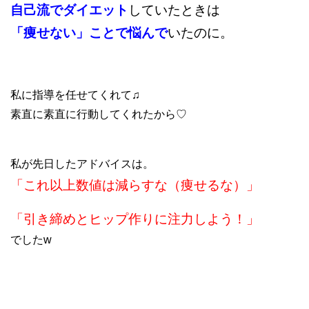
自己流でダイエット
していたときは
「痩せない」ことで悩んで
いたのに。
私に指導を任せてくれて♫
素直に素直に行動してくれたから♡
私が先日したアドバイスは。
「これ以上数値は減らすな（痩せるな）」
「引き締めとヒップ作りに注力しよう！」
でしたw