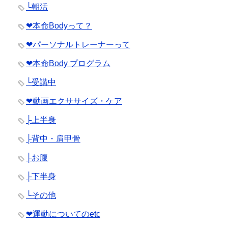
└朝活
❤︎本命Bodyって？
❤︎パーソナルトレーナーって
❤︎本命Body プログラム
└受講中
❤︎動画エクササイズ・ケア
├上半身
├背中・肩甲骨
├お腹
├下半身
└その他
❤︎運動についてのetc