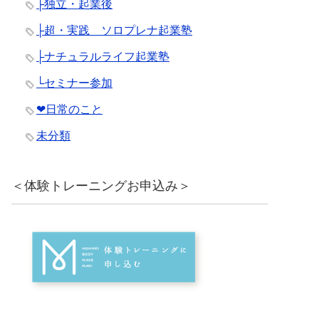
├独立・起業後
├超・実践 ソロプレナ起業塾
├ナチュラルライフ起業塾
└セミナー参加
❤︎日常のこと
未分類
＜体験トレーニングお申込み＞