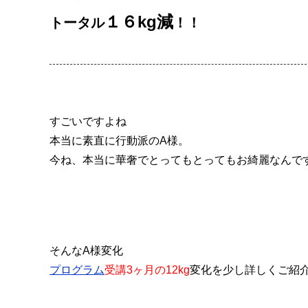
１６kg減
トータル
！！
すごいですよね
本当に素直に行動派のA様。
今ね、本当に華奢でとってもとってもお綺麗なんで
そんなA様変化
プログラム
受講3ヶ月の12kg
変化を少し詳しくご紹