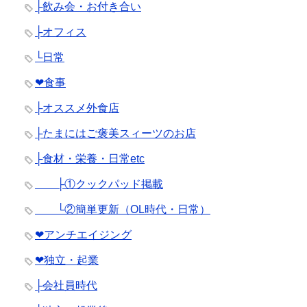
├飲み会・お付き合い
├オフィス
└日常
❤︎食事
├オススメ外食店
├たまにはご褒美スィーツのお店
├食材・栄養・日常etc
├①クックパッド掲載
└②簡単更新（OL時代・日常）
❤︎アンチエイジング
❤︎独立・起業
├会社員時代