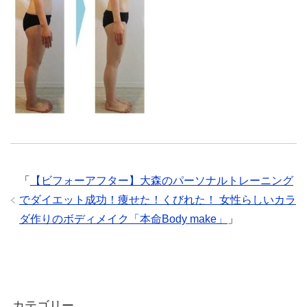
「
【ビフォーアフター】大森のパーソナルトレーニング
でダイエット成功！痩せた！くびれた！ 女性らしいカラ
ダ作りのボディメイク「本命Body make」
」
カテゴリー