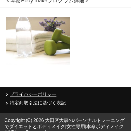
＜本命Body makeプログラム詳細＞
プライバシーポリシー
特定商取引法に基づく表記
Copyright (C) 2026 大田区大森のパーソナルトレーニング
でダイエットとボディメイク|女性専用|本命ボディメイク