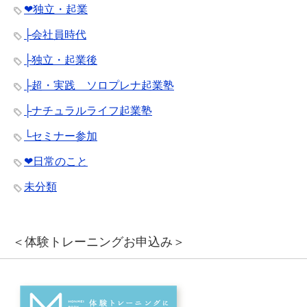
❤︎独立・起業
├会社員時代
├独立・起業後
├超・実践 ソロプレナ起業塾
├ナチュラルライフ起業塾
└セミナー参加
❤︎日常のこと
未分類
＜体験トレーニングお申込み＞