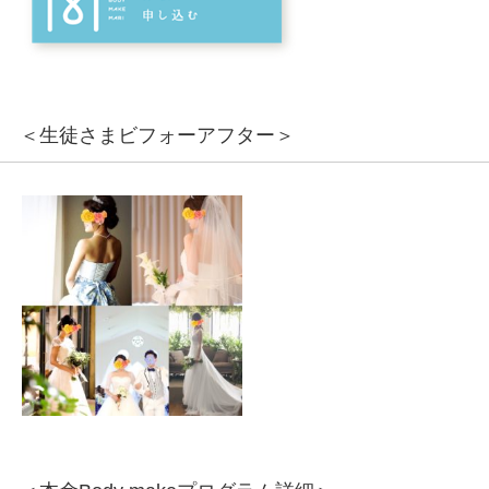
＜生徒さまビフォーアフター＞