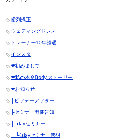
歯列矯正
ウェディングドレス
トレーナー10年経過
インスタ
❤︎初めまして
❤︎私の本命Body ストーリー
❤︎お知らせ
├ビフォーアフター
├セミナー開催告知
├1dayセミナー
└1dayセミナー感想