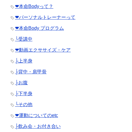
❤︎本命Bodyって？
❤︎パーソナルトレーナーって
❤︎本命Body プログラム
└受講中
❤︎動画エクササイズ・ケア
├上半身
├背中・肩甲骨
├お腹
├下半身
└その他
❤︎運動についてのetc
├飲み会・お付き合い