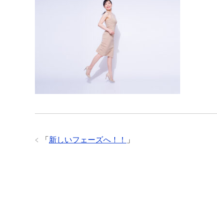
「
新しいフェーズへ！！
」