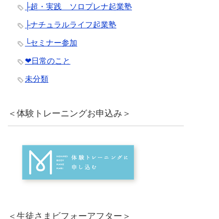
├超・実践 ソロプレナ起業塾
├ナチュラルライフ起業塾
└セミナー参加
❤︎日常のこと
未分類
＜体験トレーニングお申込み＞
＜生徒さまビフォーアフター＞