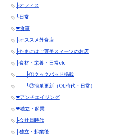
├オフィス
└日常
❤︎食事
├オススメ外食店
├たまにはご褒美スィーツのお店
├食材・栄養・日常etc
├①クックパッド掲載
└②簡単更新（OL時代・日常）
❤︎アンチエイジング
❤︎独立・起業
├会社員時代
├独立・起業後