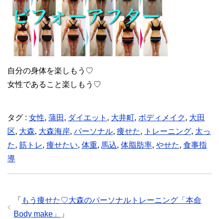
自分の身体を楽しもう♡
女性であること楽しもう♡
タグ :
女性
,
蒲田
,
ダイエット
,
大井町
,
ボディメイク
,
大田
区
,
大森
,
大森海岸
,
パーソナル
,
痩せた
,
トレーニング
,
太っ
た
,
筋トレ
,
痩せたい
,
体重
,
馬込
,
体脂肪率
,
やせた
,
食事指
導
「
もう痩せた♡大森のパーソナルトレーニング「本命
Body make」
」