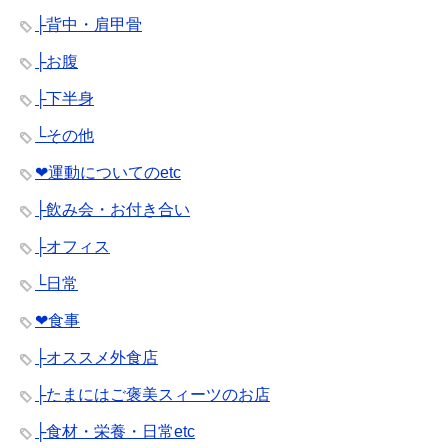
├背中・肩甲骨
├お腹
├下半身
└その他
❤︎運動についてのetc
├飲み会・お付き合い
├オフィス
└日常
❤︎食事
├オススメ外食店
├たまにはご褒美スィーツのお店
├食材・栄養・日常etc