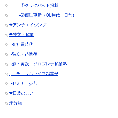
├①クックパッド掲載
└②簡単更新（OL時代・日常）
❤︎アンチエイジング
❤︎独立・起業
├会社員時代
├独立・起業後
├超・実践 ソロプレナ起業塾
├ナチュラルライフ起業塾
└セミナー参加
❤︎日常のこと
未分類