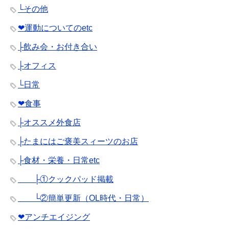
└その他
❤︎運動についてのetc
├飲み会・お付き合い
├オフィス
└日常
❤︎食事
├オススメ外食店
├たまにはご褒美スィーツのお店
├食材・栄養・日常etc
├①クックパッド掲載
└②簡単更新（OL時代・日常）
❤︎アンチエイジング