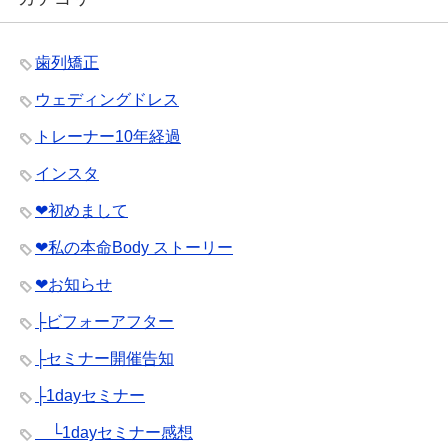
歯列矯正
ウェディングドレス
トレーナー10年経過
インスタ
❤︎初めまして
❤︎私の本命Body ストーリー
❤︎お知らせ
├ビフォーアフター
├セミナー開催告知
├1dayセミナー
└1dayセミナー感想