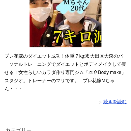
プレ花嫁のダイエット成功！体重７kg減 大田区大森のパ
ーソナルトレーニングでダイエットとボディメイクして痩
せる！女性らしいカラダ作り専門ジム「本命Body make」
スタジオ。トレーナーのマリです。 プレ花嫁Mちゃ
ん・・・
続きを読む
カテゴリー