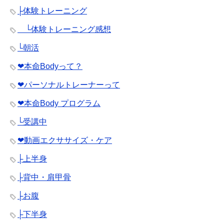
├体験トレーニング
└体験トレーニング感想
└朝活
❤︎本命Bodyって？
❤︎パーソナルトレーナーって
❤︎本命Body プログラム
└受講中
❤︎動画エクササイズ・ケア
├上半身
├背中・肩甲骨
├お腹
├下半身