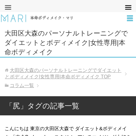
本命ボディメイク・マリ
大田区大森のパーソナルトレーニングで
ダイエットとボディメイク|女性専用|本
命ボディメイク
大田区大森のパーソナルトレーニングでダイエット
とボディメイク|女性専用|本命ボディメイク
TOP
コラム一覧
「尻」タグの記事一覧
こんにちは 東京の大田区大森で ダイエット&ボディメイ