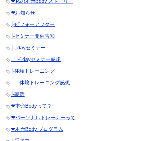
❤︎私の本命Body ストーリー
❤︎お知らせ
├ビフォーアフター
├セミナー開催告知
├1dayセミナー
└1dayセミナー感想
├体験トレーニング
└体験トレーニング感想
└朝活
❤︎本命Bodyって？
❤︎パーソナルトレーナーって
❤︎本命Body プログラム
└受講中