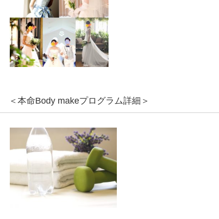
＜本命Body makeプログラム詳細＞