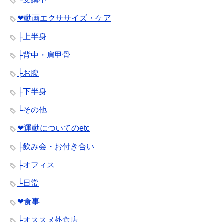
❤︎動画エクササイズ・ケア
├上半身
├背中・肩甲骨
├お腹
├下半身
└その他
❤︎運動についてのetc
├飲み会・お付き合い
├オフィス
└日常
❤︎食事
├オススメ外食店