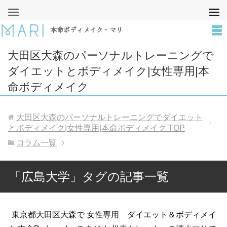
本命ボディメイク・マリ
大田区大森のパーソナルトレーニングで
ダイエットとボディメイク|女性専用|本
命ボディメイク
大田区大森のパーソナルトレーニングでダイエット
とボディメイク|女性専用|本命ボディメイク
TOP
コラム一覧
「広島大学」タグの記事一覧
東京都大田区大森で 女性専用 ダイエット＆ボディメイ