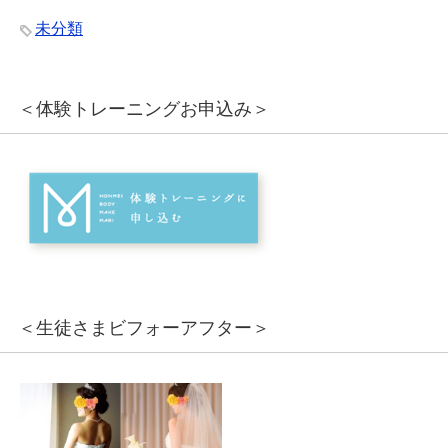
未分類
＜体験トレーニングお申込み＞
＜生徒さまビフォーアフター＞