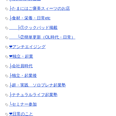
├たまにはご褒美スィーツのお店
├食材・栄養・日常etc
├①クックパッド掲載
└②簡単更新（OL時代・日常）
❤︎アンチエイジング
❤︎独立・起業
├会社員時代
├独立・起業後
├超・実践 ソロプレナ起業塾
├ナチュラルライフ起業塾
└セミナー参加
❤︎日常のこと