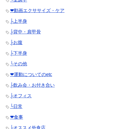
❤︎動画エクササイズ・ケア
├上半身
├背中・肩甲骨
├お腹
├下半身
└その他
❤︎運動についてのetc
├飲み会・お付き合い
├オフィス
└日常
❤︎食事
├オススメ外食店