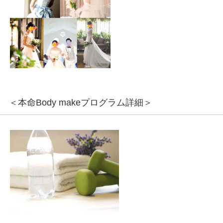
＜本命Body makeプログラム詳細＞