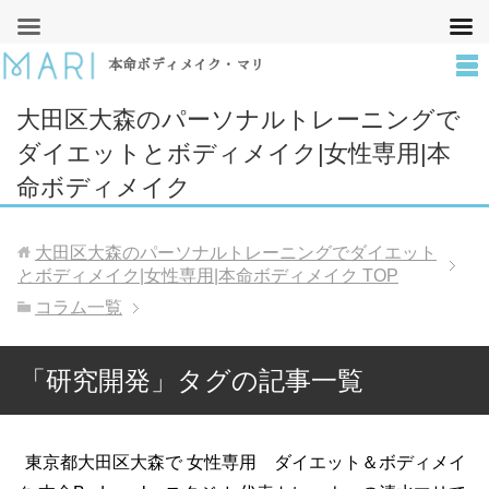
本命ボディメイク・マリ
大田区大森のパーソナルトレーニングで
ダイエットとボディメイク|女性専用|本
命ボディメイク
大田区大森のパーソナルトレーニングでダイエット
とボディメイク|女性専用|本命ボディメイク
TOP
コラム一覧
「研究開発」タグの記事一覧
東京都大田区大森で 女性専用 ダイエット＆ボディメイ