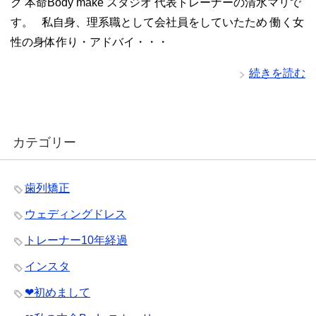
ク 本命Body make スタジオ 代表トレーナーの清水マリで
す。 私自身、理系職として会社員をしていたため 働く女
性の身体作り・アドバイ・・・
続きを読む
カテゴリー
歯列矯正
ウェディングドレス
トレーナー10年経過
インスタ
❤︎初めまして