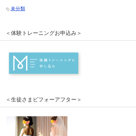
未分類
＜体験トレーニングお申込み＞
＜生徒さまビフォーアフター＞