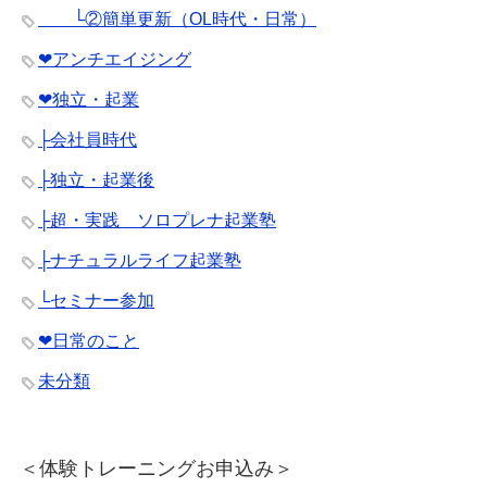
└②簡単更新（OL時代・日常）
❤︎アンチエイジング
❤︎独立・起業
├会社員時代
├独立・起業後
├超・実践 ソロプレナ起業塾
├ナチュラルライフ起業塾
└セミナー参加
❤︎日常のこと
未分類
＜体験トレーニングお申込み＞