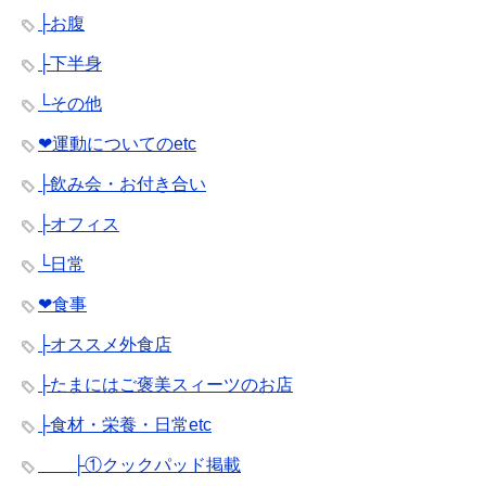
├お腹
├下半身
└その他
❤︎運動についてのetc
├飲み会・お付き合い
├オフィス
└日常
❤︎食事
├オススメ外食店
├たまにはご褒美スィーツのお店
├食材・栄養・日常etc
├①クックパッド掲載