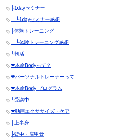
├1dayセミナー
└1dayセミナー感想
├体験トレーニング
└体験トレーニング感想
└朝活
❤︎本命Bodyって？
❤︎パーソナルトレーナーって
❤︎本命Body プログラム
└受講中
❤︎動画エクササイズ・ケア
├上半身
├背中・肩甲骨