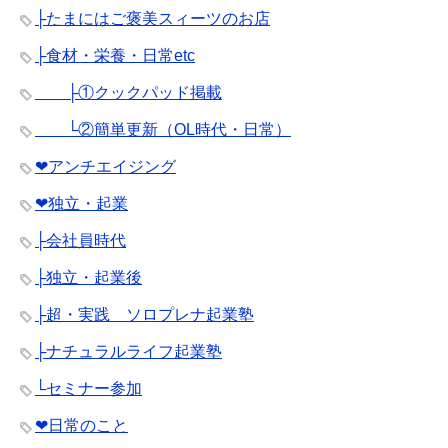
├たまにはご褒美スィーツのお店
├食材・栄養・日常etc
├①クックパッド掲載
└②簡単更新（OL時代・日常）
❤︎アンチエイジング
❤︎独立・起業
├会社員時代
├独立・起業後
├超・実践 ソロプレナ起業塾
├ナチュラルライフ起業塾
└セミナー参加
❤︎日常のこと