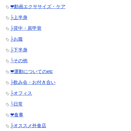
❤︎動画エクササイズ・ケア
├上半身
├背中・肩甲骨
├お腹
├下半身
└その他
❤︎運動についてのetc
├飲み会・お付き合い
├オフィス
└日常
❤︎食事
├オススメ外食店