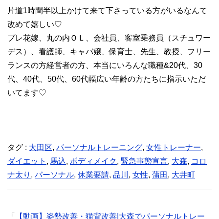
片道1時間半以上かけて来て下さっている方がいるなんて
改めて嬉しい♡
プレ花嫁、丸の内ＯＬ、会社員、客室乗務員（スチュワー
デス）、看護師、キャバ嬢、保育士、先生、教授、フリー
ランスの方経営者の方、本当にいろんな職種&20代、30
代、40代、50代、60代幅広い年齢の方たちに指示いただ
いてます♡
タグ :
大田区
,
パーソナルトレーニング
,
女性トレーナー
,
ダイエット
,
馬込
,
ボディメイク
,
緊急事態宣言
,
大森
,
コロ
ナ太り
,
パーソナル
,
休業要請
,
品川
,
女性
,
蒲田
,
大井町
「
【動画】姿勢改善・猫背改善|大森でパーソナルトレー