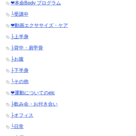
❤︎本命Body プログラム
└受講中
❤︎動画エクササイズ・ケア
├上半身
├背中・肩甲骨
├お腹
├下半身
└その他
❤︎運動についてのetc
├飲み会・お付き合い
├オフィス
└日常