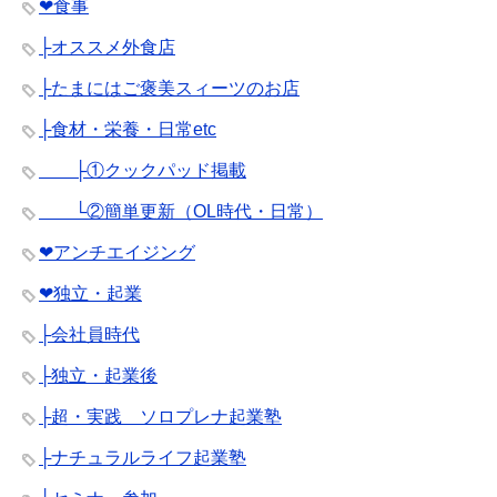
❤︎食事
├オススメ外食店
├たまにはご褒美スィーツのお店
├食材・栄養・日常etc
├①クックパッド掲載
└②簡単更新（OL時代・日常）
❤︎アンチエイジング
❤︎独立・起業
├会社員時代
├独立・起業後
├超・実践 ソロプレナ起業塾
├ナチュラルライフ起業塾