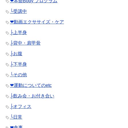
❤︎本命Body プログラム
└受講中
❤︎動画エクササイズ・ケア
├上半身
├背中・肩甲骨
├お腹
├下半身
└その他
❤︎運動についてのetc
├飲み会・お付き合い
├オフィス
└日常
❤︎食事