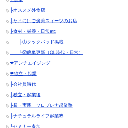
├オススメ外食店
├たまにはご褒美スィーツのお店
├食材・栄養・日常etc
├①クックパッド掲載
└②簡単更新（OL時代・日常）
❤︎アンチエイジング
❤︎独立・起業
├会社員時代
├独立・起業後
├超・実践 ソロプレナ起業塾
├ナチュラルライフ起業塾
└セミナー参加