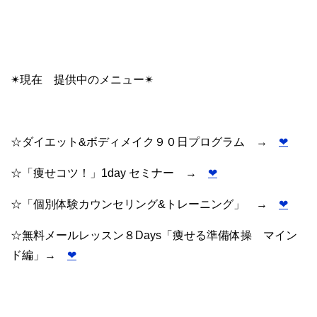
✴︎現在 提供中のメニュー✴︎
☆ダイエット&ボディメイク９０日プログラム →
❤︎
☆「痩せコツ！」1day セミナー →
❤︎
☆「個別体験カウンセリング&トレーニング」 →
❤︎
☆無料メールレッスン８Days「痩せる準備体操 マイン
ド編」→
❤︎