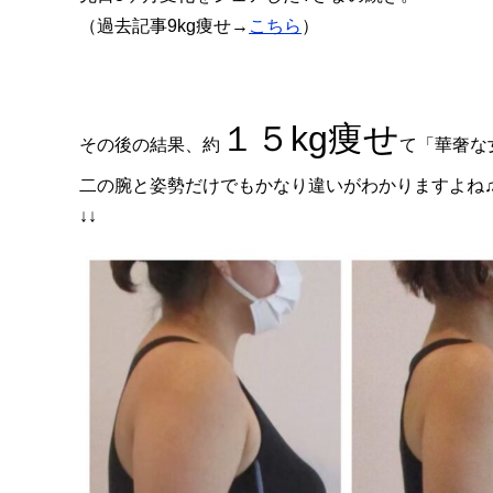
（過去記事9kg痩せ→
こちら
）
１５kg痩せ
その後の結果、約
て「華奢な
二の腕と姿勢だけでもかなり違いがわかりますよね
↓↓