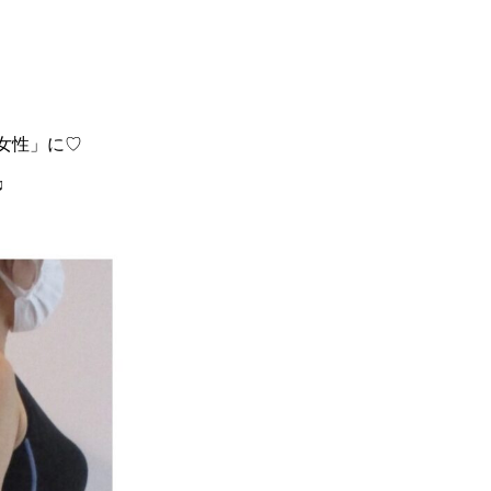
女性」に♡
♫