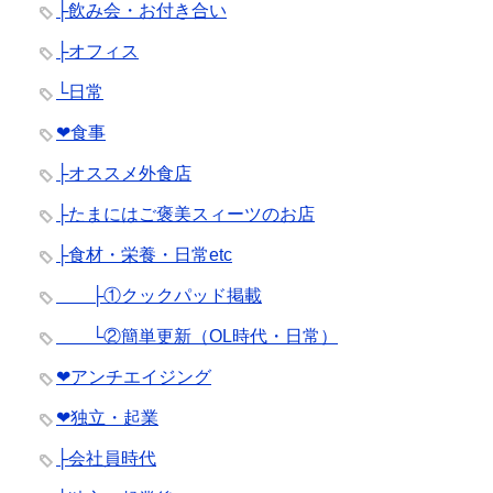
├飲み会・お付き合い
├オフィス
└日常
❤︎食事
├オススメ外食店
├たまにはご褒美スィーツのお店
├食材・栄養・日常etc
├①クックパッド掲載
└②簡単更新（OL時代・日常）
❤︎アンチエイジング
❤︎独立・起業
├会社員時代