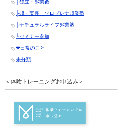
├独立・起業後
├超・実践 ソロプレナ起業塾
├ナチュラルライフ起業塾
└セミナー参加
❤︎日常のこと
未分類
＜体験トレーニングお申込み＞