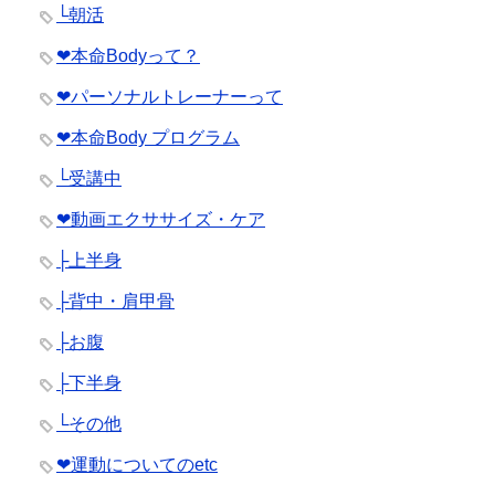
└朝活
❤︎本命Bodyって？
❤︎パーソナルトレーナーって
❤︎本命Body プログラム
└受講中
❤︎動画エクササイズ・ケア
├上半身
├背中・肩甲骨
├お腹
├下半身
└その他
❤︎運動についてのetc