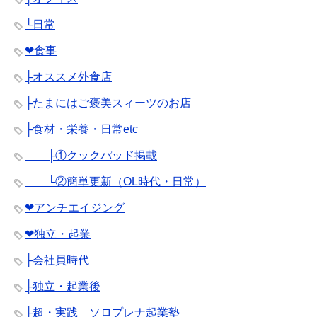
└日常
❤︎食事
├オススメ外食店
├たまにはご褒美スィーツのお店
├食材・栄養・日常etc
├①クックパッド掲載
└②簡単更新（OL時代・日常）
❤︎アンチエイジング
❤︎独立・起業
├会社員時代
├独立・起業後
├超・実践 ソロプレナ起業塾