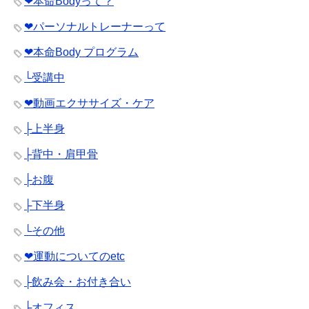
❤︎本命Bodyって？
❤︎パーソナルトレーナーって
❤︎本命Body プログラム
└受講中
❤︎動画エクササイズ・ケア
├上半身
├背中・肩甲骨
├お腹
├下半身
└その他
❤︎運動についてのetc
├飲み会・お付き合い
├オフィス