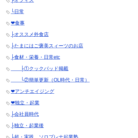
├オフィス
└日常
❤︎食事
├オススメ外食店
├たまにはご褒美スィーツのお店
├食材・栄養・日常etc
├①クックパッド掲載
└②簡単更新（OL時代・日常）
❤︎アンチエイジング
❤︎独立・起業
├会社員時代
├独立・起業後
├超・実践 ソロプレナ起業塾