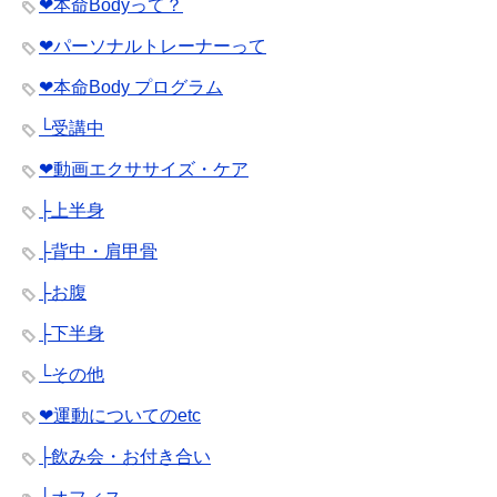
❤︎本命Bodyって？
❤︎パーソナルトレーナーって
❤︎本命Body プログラム
└受講中
❤︎動画エクササイズ・ケア
├上半身
├背中・肩甲骨
├お腹
├下半身
└その他
❤︎運動についてのetc
├飲み会・お付き合い