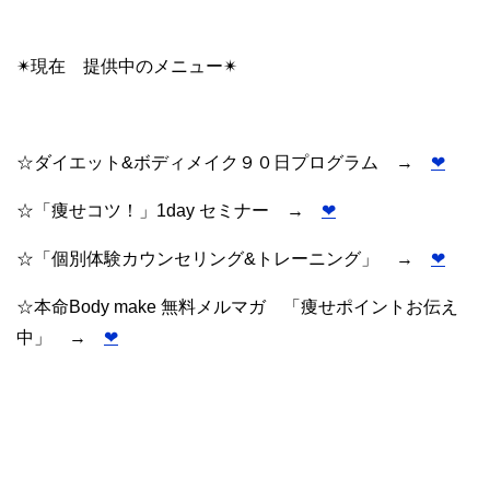
✴︎現在 提供中のメニュー✴︎
☆ダイエット&ボディメイク９０日プログラム →
❤︎
☆「痩せコツ！」1day セミナー →
❤︎
☆「個別体験カウンセリング&トレーニング」 →
❤︎
☆本命Body make 無料メルマガ 「痩せポイントお伝え
中」 →
❤︎