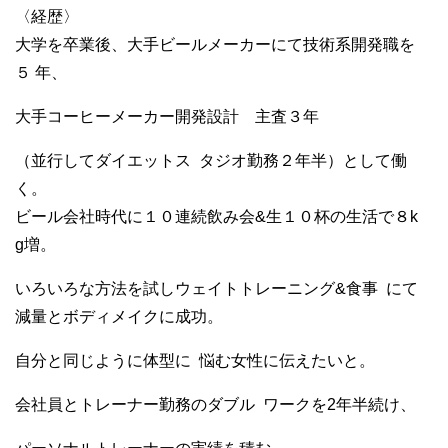
〈経歴〉
大学を卒業後、大手ビールメーカーにて技術系開発職を
５ 年、
大手コーヒーメーカー開発設計 主査３年
（並行してダイエットス
タジオ勤務２年半）として働
く。
ビール会社時代に１０連続飲み会&生１０杯の生活で８k
g増。
いろいろな方法を試しウェイトトレーニング&食事
にて
減量とボディメイクに成功。
自分と同じように体型に
悩む女性に伝えたいと。
会社員とトレーナー勤務のダブル
ワークを2年半続け、