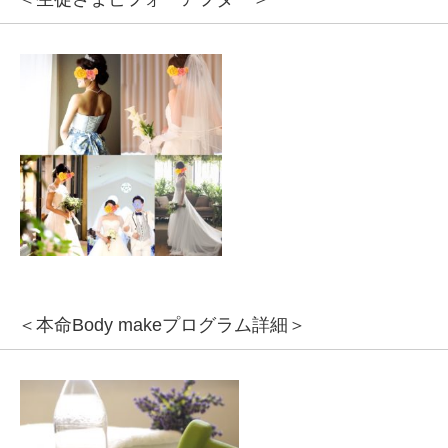
＜本命Body makeプログラム詳細＞