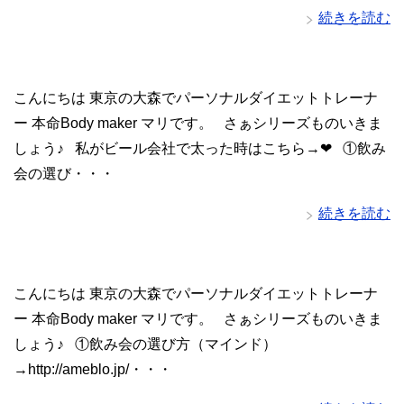
続きを読む
こんにちは 東京の大森でパーソナルダイエットトレーナ
ー 本命Body maker マリです。 さぁシリーズものいきま
しょう♪ 私がビール会社で太った時はこちら→❤ ①飲み
会の選び・・・
続きを読む
こんにちは 東京の大森でパーソナルダイエットトレーナ
ー 本命Body maker マリです。 さぁシリーズものいきま
しょう♪ ①飲み会の選び方（マインド）
→http://ameblo.jp/・・・