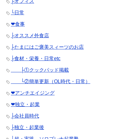
├オフィス
└日常
❤︎食事
├オススメ外食店
├たまにはご褒美スィーツのお店
├食材・栄養・日常etc
├①クックパッド掲載
└②簡単更新（OL時代・日常）
❤︎アンチエイジング
❤︎独立・起業
├会社員時代
├独立・起業後
├超・実践 ソロプレナ起業塾