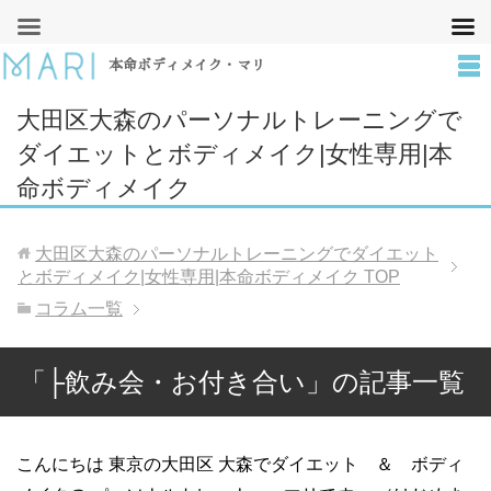
本命ボディメイク・マリ
大田区大森のパーソナルトレーニングで
ダイエットとボディメイク|女性専用|本
命ボディメイク
大田区大森のパーソナルトレーニングでダイエット
とボディメイク|女性専用|本命ボディメイク
TOP
コラム一覧
「├飲み会・お付き合い」の記事一覧
こんにちは 東京の大田区 大森でダイエット ＆ ボディ