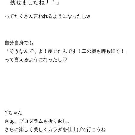
「痩せましたね！！」
ってたくさん言われるようになったしw
自分自身でも
「そうなんですよ！痩せたんです！二の腕も脚も細く！」
って言えるようになったし♡
Yちゃん
さぁ、プログラムも折り返し。
さらに楽しく美しくカラダを仕上げて行こうね