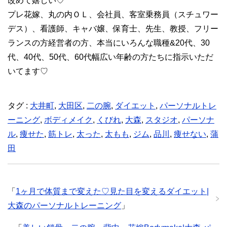
改めて嬉しい♡
プレ花嫁、丸の内ＯＬ、会社員、客室乗務員（スチュワー
デス）、看護師、キャバ嬢、保育士、先生、教授、フリー
ランスの方経営者の方、本当にいろんな職種&20代、30
代、40代、50代、60代幅広い年齢の方たちに指示いただ
いてます♡
タグ :
大井町
,
大田区
,
二の腕
,
ダイエット
,
パーソナルトレ
ーニング
,
ボディメイク
,
くびれ
,
大森
,
スタジオ
,
パーソナ
ル
,
痩せた
,
筋トレ
,
太った
,
太もも
,
ジム
,
品川
,
痩せない
,
蒲
田
「
1ヶ月で体質まで変えた♡見た目を変えるダイエット|
大森のパーソナルトレーニング
」