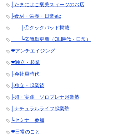
├たまにはご褒美スィーツのお店
├食材・栄養・日常etc
├①クックパッド掲載
└②簡単更新（OL時代・日常）
❤︎アンチエイジング
❤︎独立・起業
├会社員時代
├独立・起業後
├超・実践 ソロプレナ起業塾
├ナチュラルライフ起業塾
└セミナー参加
❤︎日常のこと