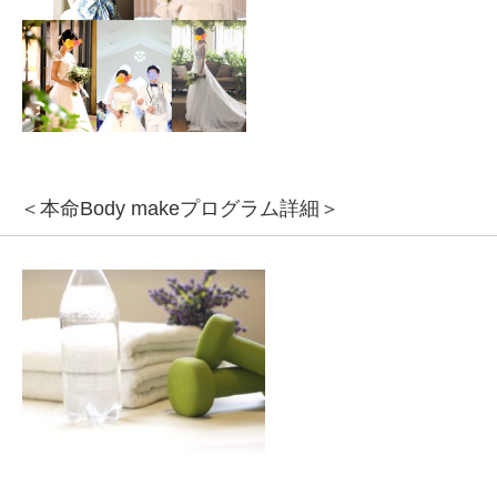
＜本命Body makeプログラム詳細＞