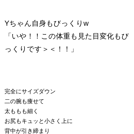
Yちゃん自身もびっくりw
「いや！！この体重も見た目変化もび
っくりです＞＜！！」
完全にサイズダウン
二の腕も痩せて
太ももも細く
お尻もキュッと小さく上に
背中が引き締まり