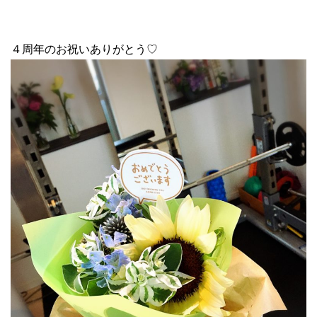
４周年のお祝いありがとう♡