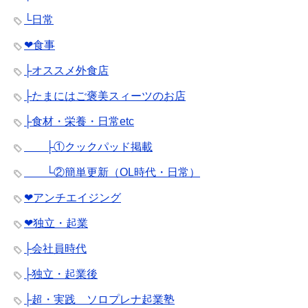
└日常
❤︎食事
├オススメ外食店
├たまにはご褒美スィーツのお店
├食材・栄養・日常etc
├①クックパッド掲載
└②簡単更新（OL時代・日常）
❤︎アンチエイジング
❤︎独立・起業
├会社員時代
├独立・起業後
├超・実践 ソロプレナ起業塾