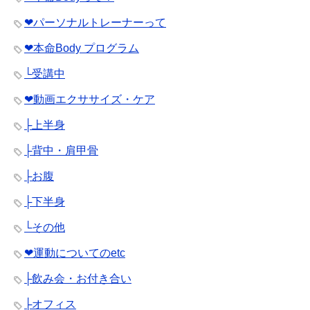
❤︎パーソナルトレーナーって
❤︎本命Body プログラム
└受講中
❤︎動画エクササイズ・ケア
├上半身
├背中・肩甲骨
├お腹
├下半身
└その他
❤︎運動についてのetc
├飲み会・お付き合い
├オフィス