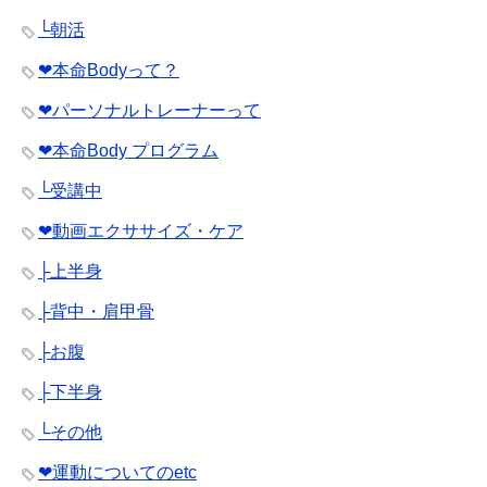
└朝活
❤︎本命Bodyって？
❤︎パーソナルトレーナーって
❤︎本命Body プログラム
└受講中
❤︎動画エクササイズ・ケア
├上半身
├背中・肩甲骨
├お腹
├下半身
└その他
❤︎運動についてのetc