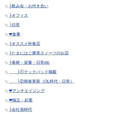
├飲み会・お付き合い
├オフィス
└日常
❤︎食事
├オススメ外食店
├たまにはご褒美スィーツのお店
├食材・栄養・日常etc
├①クックパッド掲載
└②簡単更新（OL時代・日常）
❤︎アンチエイジング
❤︎独立・起業
├会社員時代