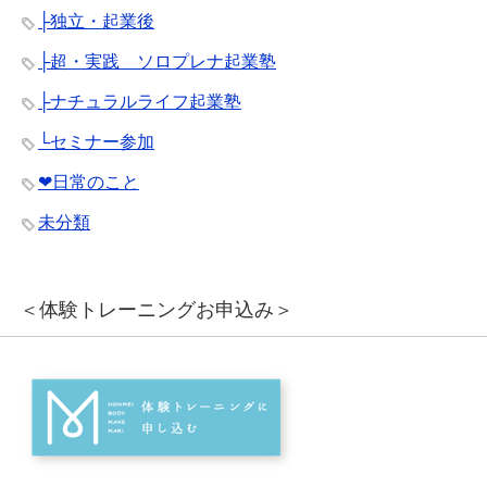
├独立・起業後
├超・実践 ソロプレナ起業塾
├ナチュラルライフ起業塾
└セミナー参加
❤︎日常のこと
未分類
＜体験トレーニングお申込み＞