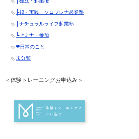
├独立・起業後
├超・実践 ソロプレナ起業塾
├ナチュラルライフ起業塾
└セミナー参加
❤︎日常のこと
未分類
＜体験トレーニングお申込み＞