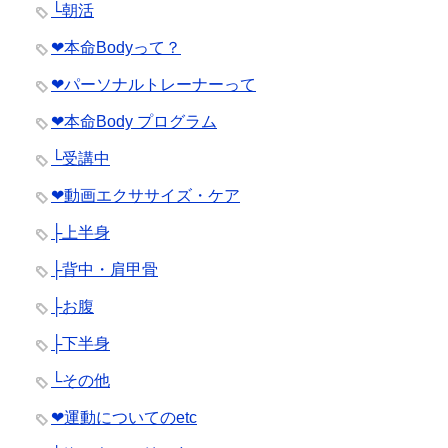
└朝活
❤︎本命Bodyって？
❤︎パーソナルトレーナーって
❤︎本命Body プログラム
└受講中
❤︎動画エクササイズ・ケア
├上半身
├背中・肩甲骨
├お腹
├下半身
└その他
❤︎運動についてのetc