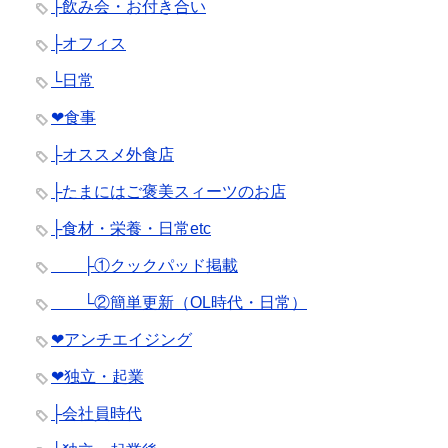
├飲み会・お付き合い
├オフィス
└日常
❤︎食事
├オススメ外食店
├たまにはご褒美スィーツのお店
├食材・栄養・日常etc
├①クックパッド掲載
└②簡単更新（OL時代・日常）
❤︎アンチエイジング
❤︎独立・起業
├会社員時代