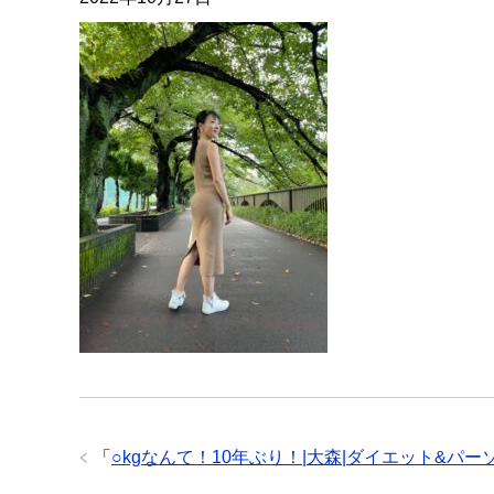
「
○kgなんて！10年ぶり！|大森|ダイエット&パ