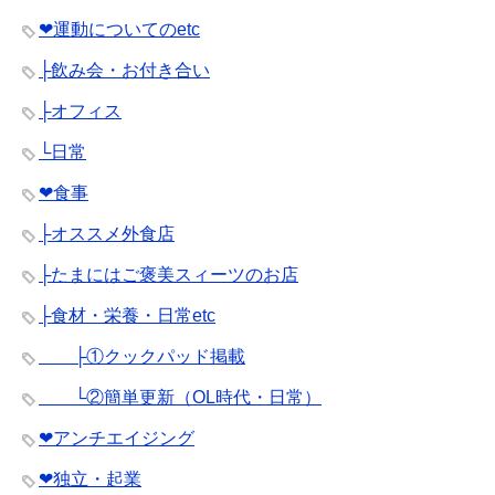
❤︎運動についてのetc
├飲み会・お付き合い
├オフィス
└日常
❤︎食事
├オススメ外食店
├たまにはご褒美スィーツのお店
├食材・栄養・日常etc
├①クックパッド掲載
└②簡単更新（OL時代・日常）
❤︎アンチエイジング
❤︎独立・起業