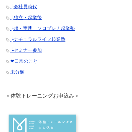
├会社員時代
├独立・起業後
├超・実践 ソロプレナ起業塾
├ナチュラルライフ起業塾
└セミナー参加
❤︎日常のこと
未分類
＜体験トレーニングお申込み＞