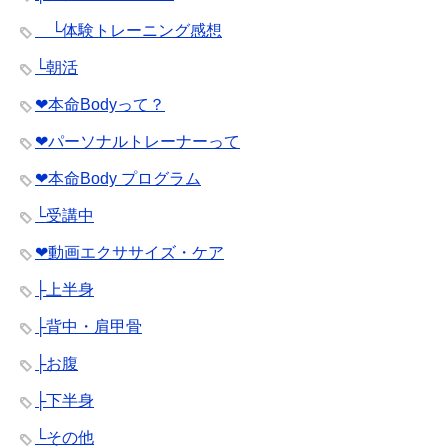
└体験トレーニング感想
└朝活
❤︎本命Bodyって？
❤︎パーソナルトレーナーって
❤︎本命Body プログラム
└受講中
❤︎動画エクササイズ・ケア
├上半身
├背中・肩甲骨
├お腹
├下半身
└その他