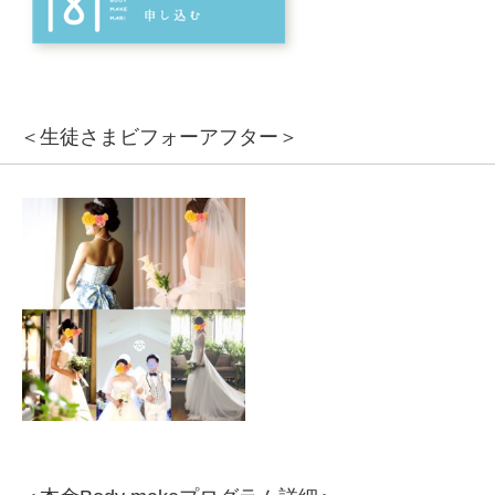
＜生徒さまビフォーアフター＞