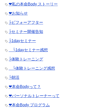
❤︎私の本命Body ストーリー
❤︎お知らせ
├ビフォーアフター
├セミナー開催告知
├1dayセミナー
└1dayセミナー感想
├体験トレーニング
└体験トレーニング感想
└朝活
❤︎本命Bodyって？
❤︎パーソナルトレーナーって
❤︎本命Body プログラム