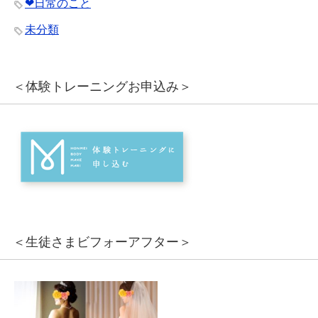
❤︎日常のこと
未分類
＜体験トレーニングお申込み＞
＜生徒さまビフォーアフター＞