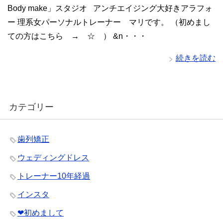
Body make」スタジオ アンチエイジング大好きアラフォ
ー 理系女パーソナルトレーナー マリです。 （初めまし
ての方はこちら → ☆ ） &n・・・
続きを読む
カテゴリー
歯列矯正
ウェディングドレス
トレーナー10年経過
インスタ
❤︎初めまして