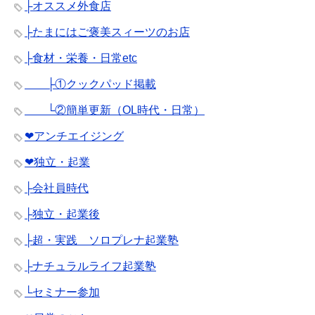
├オススメ外食店
├たまにはご褒美スィーツのお店
├食材・栄養・日常etc
├①クックパッド掲載
└②簡単更新（OL時代・日常）
❤︎アンチエイジング
❤︎独立・起業
├会社員時代
├独立・起業後
├超・実践 ソロプレナ起業塾
├ナチュラルライフ起業塾
└セミナー参加