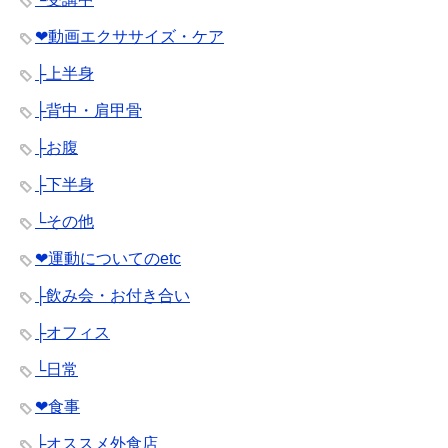
❤︎動画エクササイズ・ケア
├上半身
├背中・肩甲骨
├お腹
├下半身
└その他
❤︎運動についてのetc
├飲み会・お付き合い
├オフィス
└日常
❤︎食事
├オススメ外食店