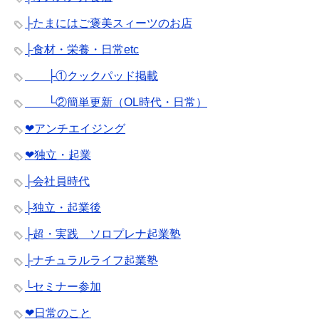
├たまにはご褒美スィーツのお店
├食材・栄養・日常etc
├①クックパッド掲載
└②簡単更新（OL時代・日常）
❤︎アンチエイジング
❤︎独立・起業
├会社員時代
├独立・起業後
├超・実践 ソロプレナ起業塾
├ナチュラルライフ起業塾
└セミナー参加
❤︎日常のこと