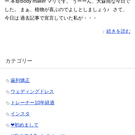
ー 本命Body maker マリです。 うーーん、大森雨な今日で
した。 まぁ、植物が喜ぶのでよしとしましょう♪ さて、
今日は 過去記事で宣言していた私が・・・
続きを読む
カテゴリー
歯列矯正
ウェディングドレス
トレーナー10年経過
インスタ
❤︎初めまして