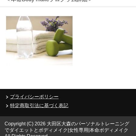
プライバシーポリシー
特定商取引法に基づく表記
Copyright (C) 2026 大田区大森のパーソナルトレーニング
でダイエットとボディメイク|女性専用|本命ボディメイク