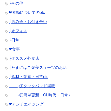
└その他
❤︎運動についてのetc
├飲み会・お付き合い
├オフィス
└日常
❤︎食事
├オススメ外食店
├たまにはご褒美スィーツのお店
├食材・栄養・日常etc
├①クックパッド掲載
└②簡単更新（OL時代・日常）
❤︎アンチエイジング