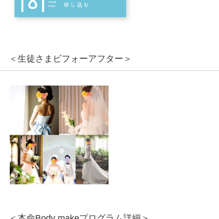
＜生徒さまビフォーアフター＞
＜本命Body makeプログラム詳細＞