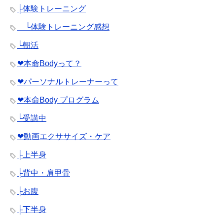
├体験トレーニング
└体験トレーニング感想
└朝活
❤︎本命Bodyって？
❤︎パーソナルトレーナーって
❤︎本命Body プログラム
└受講中
❤︎動画エクササイズ・ケア
├上半身
├背中・肩甲骨
├お腹
├下半身