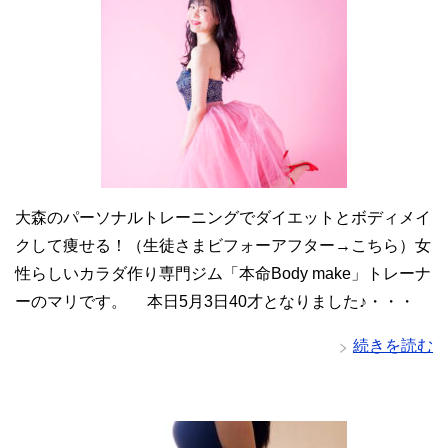
大森のパーソナルトレーニングでダイエットとボディメイ
クして痩せる！（生徒さまビフォーアフター→こちら）女
性らしいカラダ作り専門ジム「本命Body make」トレーナ
ーのマリです。 本日5月3日40才となりました♪・・・
続きを読む